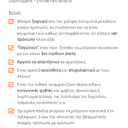
Συμπτώματα – Επιλεκτική Αλαλία
Ακόμη:
Μπορεί
ξαφνικά
από την χαλαρή συνομιλία με κάποιο
οικείο πρόσωπο, να σιωπήσουν και να είναι
επιφυλακτικά, καθώς αντιλαμβάνονται ότι κάποιο
νέο
πρόσωπο
πλησιάζει
“Παγώνουν”
όταν τους ζητηθεί να μιλήσουν σε κάποιον
με τον οποίο
δεν νιώθουν άνετα
Αργούν να απαντήσουν
σε ερωτήσεις
Είναι αρκετά
ευαίσθητα
και
επιφυλακτικά
με τους
άλλους
Είναι πιο πιθανό να εμφανίζουν άλλου είδους
κοινωνικές φοβίες
και φόβους γενικότερα ή
συμπτώματα όπως τικ, πιπίλισμα του δαχτύλου,
τρέμουλο, κοιλόπονος κ.α.
Ορισμένα παιδιά μπορούν να μιλήσουν κανονικά στο
τηλέφωνο, λόγω της απουσίας της βλεμματικής
επαφής πρόσωπο με πρόσωπο