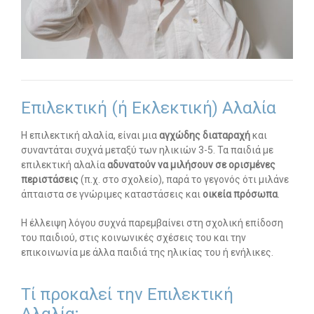
Οι υπηρεσίες μας
-- Εργοθεραπεία
-- Λογοθεραπεία
Επιλεκτική (ή Εκλεκτική) Αλαλία
-- Συμβουλευτική
Η επιλεκτική αλαλία, είναι μια
αγχώδης διαταραχή
και
-- Ειδική Αγωγή
συναντάται συχνά μεταξύ των ηλικιών 3-5. Τα παιδιά με
επιλεκτική αλαλία
αδυνατούν να μιλήσουν σε ορισμένες
-- Παιδοψυχίατρος
περιστάσεις
(π.χ. στο σχολείο), παρά το γεγονός ότι μιλάνε
άπταιστα σε γνώριμες καταστάσεις και
οικεία πρόσωπα
.
-- Πρώιμη Παρέμβαση
Η έλλειψη λόγου συχνά παρεμβαίνει στη σχολική επίδοση
-- Οργάνωση Μελέτης
του παιδιού, στις κοινωνικές σχέσεις του και την
επικοινωνία με άλλα παιδιά της ηλικίας του ή ενήλικες.
-- Παρέμβαση σε Ενήλικες
Άρθρα
Τί προκαλεί την Επιλεκτική
Αλαλία;
-- Εργοθεραπεία