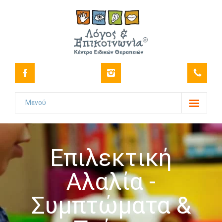
Μενού
Το Κέντρο
-- Όραμα
Επιλεκτική
-- Ιστορικό
Αλαλία -
-- Πιστοποιήσεις
Συμπτώματα &
-- Στελέχωση