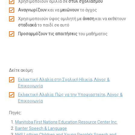
Χρησιμοποιούν ομιλία σε
στυλ σχολιασμού
Αναγνωρίζουν
και να
μειώνουν
το άγχος
Χρησιμοποιούν ύφος ομιλητή με
άνεση
και να εκθέτουν
σταδιακά
το παιδί σε αυτό
Προσαρμόζουν τις απαιτήσεις
του μαθήματος
Δείτε ακόμη:
Εκλεκτική Αλαλία στη Σχολική Ηλικία, Λόγος &
Επικοινωνία
Εκλεκτική Αλαλία: Πώς να την Υποψιαστείτε, Λόγος &
Επικοινωνία
Πηγές:
Manitoba First Nations Education Resource Center Inc.
Banter Speech & Language
NHS Lothian Children and Young People’s Speech and