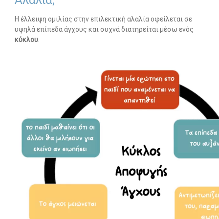
Η έλλειψη ομιλίας στην επιλεκτική αλαλία οφείλεται σε
-- Λογοθεραπεία
υψηλά επίπεδα άγχους και συχνά διατηρείται μέσω ενός
κύκλου
.
-- Συμβουλευτική
-- Ειδική Αγωγή
-- Διαταραχές
Δωρεάν Υλικό
-- Ασκήσεις
-- Εκπαιδευτικές Αφίσες
-- Ebooks
-- Τεστ Ανίχνευσης
Επικοινωνία