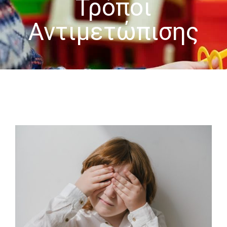
Τρόποι
-- Επιστημονική Υπεύθυνη
Αντιμετώπισης
-- Τα Νέα μας
-- Photo Gallery
-- Video Gallery
Διαδικασίες
-- Θεραπευτικά Υλικά & Μέθοδοι
-- Διασφάλιση Ποιότητας – Υγιεινή Χώρων
-- Ατομικά Προγράμματα
-- Κατ’οίκον Προγράμματα
-- Ομαδικά Προγράμματα
-- Προγράμματα στον Η/Υ