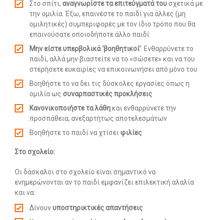
Στο σπίτι,
αναγνωρίστε τα επιτεύγματά του
σχετικά με
την ομιλία. Έξω, επαινέστε το παιδί για άλλες (μη
ομιλητικές) συμπεριφορές με τον ίδιο τρόπο που θα
επαινούσατε οποιοδήποτε άλλο παιδί
Μην είστε υπερβολικά ‘βοηθητικοί’
. Ενθαρρύνετε το
παιδί, αλλά μην βιαστείτε να το «σώσετε» και να του
στερήσετε ευκαιρίες να επικοινωνήσει από μόνο του
Βοηθήστε το να δει τις δύσκολες εργασίες όπως η
ομιλία ως
συναρπαστικές προκλήσεις
Κανονικοποιήστε τα λάθη
και ενθαρρύνετε την
προσπάθεια, ανεξαρτήτως αποτελεσμάτων
Βοηθήστε το παιδί να χτίσει
φιλίες
Στο σχολείο:
Οι δάσκαλοι στο σχολείο είναι σημαντικό να
ενημερώνονται αν το παιδί εμφανίζει επιλεκτική αλαλία
και να:
Δίνουν
υποστηρικτικές απαντήσεις