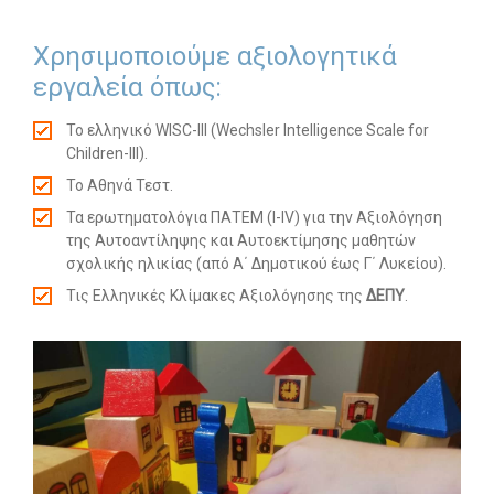
Χρησιμοποιούμε αξιολογητικά
--
εργαλεία όπως:
Search
for:
Το ελληνικό WISC-III (Wechsler Intelligence Scale for
SEARCH BUTTON
Children-III).
Το Αθηνά Τεστ.
Τα ερωτηματολόγια ΠΑΤΕΜ (Ι-ΙV) για την Αξιολόγηση
της Αυτοαντίληψης και Αυτοεκτίμησης μαθητών
σχολικής ηλικίας (από Α΄ Δημοτικού έως Γ΄ Λυκείου).
Τις Ελληνικές Κλίμακες Αξιολόγησης της
ΔΕΠΥ
.