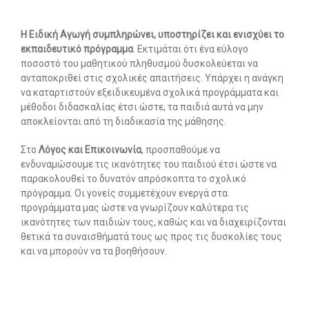
-- Λογοθεραπεία
Η Ειδική Αγωγή συμπληρώνει, υποστηρίζει και ενισχύει το
εκπαιδευτικό πρόγραμμα
. Εκτιμάται ότι ένα εύλογο
-- Συμβουλευτική
ποσοστό του μαθητικού πληθυσμού δυσκολεύεται να
ανταποκριθεί στις σχολικές απαιτήσεις. Υπάρχει η ανάγκη
-- Ειδική Αγωγή
να καταρτιστούν εξειδικευμένα σχολικά προγράμματα και
μέθοδοι διδασκαλίας έτσι ώστε, τα παιδιά αυτά να μην
-- Διαταραχές
αποκλείονται από τη διαδικασία της μάθησης.
Δωρεάν Υλικό
Στο
Λόγος και Επικοινωνία
, προσπαθούμε να
ενδυναμώσουμε τις ικανότητες του παιδιού έτσι ώστε να
-- Ασκήσεις
παρακολουθεί το δυνατόν απρόσκοπτα το σχολικό
πρόγραμμα. Οι γονείς συμμετέχουν ενεργά στα
-- Εκπαιδευτικές Αφίσες
προγράμματα μας ώστε να γνωρίζουν καλύτερα τις
ικανότητες των παιδιών τους, καθώς και να διαχειρίζονται
-- Ebooks
θετικά τα συναισθήματά τους ως προς τις δυσκολίες τους
και να μπορούν να τα βοηθήσουν.
-- Τεστ Ανίχνευσης
Επικοινωνία