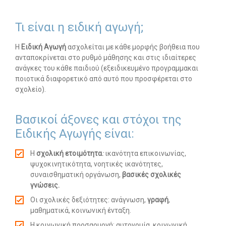
-- Επιστημονική Υπεύθυνη
Τι είναι η ειδική αγωγή;
-- Τα Νέα μας
Η
Ειδική Aγωγή
ασχολείται με κάθε μορφής βοήθεια που
-- Photo Gallery
ανταποκρίνεται στο ρυθμό μάθησης και στις ιδιαίτερες
ανάγκες του κάθε παιδιού (εξειδικευμένο προγραμμακαι
-- Video Gallery
ποιοτικά διαφορετικό από αυτό που προσφέρεται στο
σχολείο).
Διαδικασίες
-- Θεραπευτικά Υλικά & Μέθοδοι
Βασικοί άξονες και στόχοι της
Ειδικής Αγωγής είναι:
-- Διασφάλιση Ποιότητας – Υγιεινή Χώρων
Η
σχολική ετοιμότητα
:
ικανότητα επικοινωνίας,
-- Ατομικά Προγράμματα
ψυχοκινητικότητα, νοητικές ικανότητες,
συναισθηματική οργάνωση,
βασικές σχολικές
-- Κατ’οίκον Προγράμματα
γνώσεις.
-- Ομαδικά Προγράμματα
Οι σχολικές δεξιότητες: ανάγνωση,
γραφή
,
μαθηματικά, κοινωνική ένταξη.
-- Προγράμματα στον Η/Υ
Η κοινωνική προσαρμογή: αυτονομία, κοινωνική