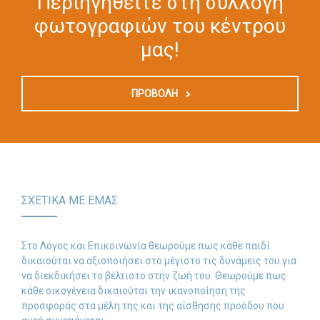
Περιηγηθείτε στη συλλογή
φωτογραφιών του κέντρου
μας!
ΠΡΟΒΟΛΗ
ΣΧΕΤΙΚΑ ΜΕ ΕΜΑΣ
Στο Λόγος και Επικοινωνία θεωρούμε πως κάθε παιδί
δικαιούται να αξιοποιήσει στο μέγιστο τις δυνάμεις του για
να διεκδικήσει το βέλτιστο στην ζωή του. Θεωρούμε πως
κάθε οικογένεια δικαιούται την ικανοποίηση της
προσφοράς στα μέλη της και της αίσθησης προόδου που