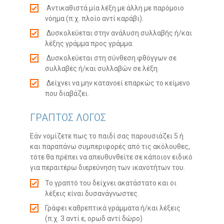
Αντικαθιστά μία λέξη με άλλη με παρόμοιο
νόημα (π.χ. πλοίο αντί καράβι).
Δυσκολεύεται στην ανάλυση συλλαβής ή/και
λέξης γράμμα προς γράμμα.
Δυσκολεύεται στη σύνθεση φθόγγων σε
συλλαβές ή/και συλλαβών σε λέξη.
Δείχνει να μην κατανοεί επαρκώς το κείμενο
που διαβάζει.
ΓΡΑΠΤΟΣ ΛΟΓΟΣ
Εάν νομίζετε πως το παιδί σας παρουσιάζει 5 ή
και παραπάνω συμπεριφορές από τις ακόλουθες,
τότε θα πρέπει να απευθυνθείτε σε κάποιον ειδικό
για περαιτέρω διερεύνηση των ικανοτήτων του.
Το γραπτό του δείχνει ακατάστατο και οι
λέξεις είναι δυσανάγνωστες.
Γράφει καθρεπτικά γράμματα ή/και λέξεις
(π.χ. 3 αντί ε, ορωδ αντί δώρο)