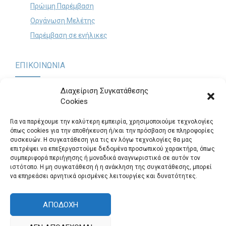
Πρώιμη Παρέμβαση
Οργάνωση Μελέτης
Παρέμβαση σε ενήλικες
ΕΠΙΚΟΙΝΩΝΙΑ
Διαχείριση Συγκατάθεσης
Cookies
Παναγή Τσαλδάρη 60 & Θηβών, Περιστέρι (Είσοδος από
Πολυκράτους 12)
.
Για να παρέχουμε την καλύτερη εμπειρία, χρησιμοποιούμε τεχνολογίες
Τηλ.: 2105725295
όπως cookies για την αποθήκευση ή/και την πρόσβαση σε πληροφορίες
συσκευών. Η συγκατάθεση για τις εν λόγω τεχνολογίες θα μας
logosepikinonia@gmail.com
επιτρέψει να επεξεργαστούμε δεδομένα προσωπικού χαρακτήρα, όπως
συμπεριφορά περιήγησης ή μοναδικά αναγνωριστικά σε αυτόν τον
Θέσεις Εργασίας
ιστότοπο. Η μη συγκατάθεση ή η ανάκληση της συγκατάθεσης, μπορεί
να επηρεάσει αρνητικά ορισμένες λειτουργίες και δυνατότητες.
ΑΠΟΔΟΧΉ