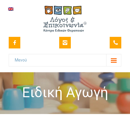
Μενού
Το Κέντρο
-- Όραμα
Ειδική Αγωγή
-- Ιστορικό
-- Πιστοποιήσεις
-- Στελέχωση