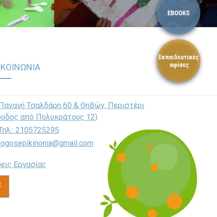
ΙΚΟΙΝΩΝΙΑ
Παναγή Τσαλδάρη 60 & Θηβών, Περιστέρι
σοδος από Πολυκράτους 12)
.
Τηλ.: 2105725295
logosepikinonia@gmail.com
εις Εργασίας