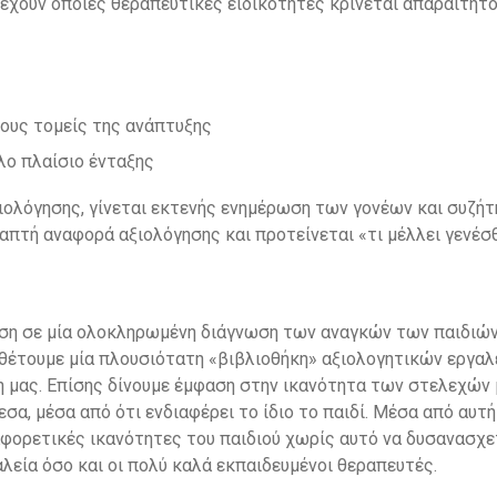
έχουν όποιες θεραπευτικές ειδικότητες κρίνεται απαραίτητ
τους τομείς της ανάπτυξης
λο πλαίσιο ένταξης
ξιολόγησης, γίνεται εκτενής ενημέρωση των γονέων και συζήτ
πτή αναφορά αξιολόγησης και προτείνεται «τι μέλλει γενέσθ
ση σε μία ολοκληρωμένη διάγνωση των αναγκών των παιδιών 
θέτουμε μία πλουσιότατη «βιβλιοθήκη» αξιολογητικών εργαλ
 μας. Επίσης δίνουμε έμφαση στην ικανότητα των στελεχών μ
σα, μέσα από ότι ενδιαφέρει το ίδιο το παιδί. Μέσα από αυτή
ιαφορετικές ικανότητες του παιδιού χωρίς αυτό να δυσανασχε
λεία όσο και οι πολύ καλά εκπαιδευμένοι θεραπευτές.