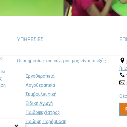
ΥΠΗΡΕΣΙΕΣ
ΕΠ
ως
Οι υπηρεσίες του κέντρου μας είναι οι εξής:
(Εί
σει
Εργοθεραπεία
ς
ηση
Λογοθεραπεία
Συμβουλευτική
Θέσ
.
Ειδική Αγωγή
Παιδοψυχίατρος
Πρώιμη Παρέμβαση