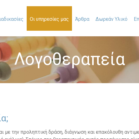
ιαδικασίες
Οι υπηρεσίες μας
Άρθρα
Δωρεάν Υλικό
Επ
Λογοθεραπεία
α;
αι με την προληπτική δράση, διάγνωση και επακόλουθη αντι