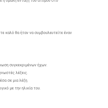
αι η ομαλή ένταξη του ατόμου στο
τε καλό θα ήταν να συμβουλευτείτε έναν
ρωση συγκεκριμένων ήχων.
γνωστές λέξεις.
έσα σε μια λέξη.
γικό με την ηλικία του.