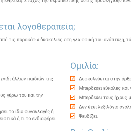
ύ ή ενήλικα). Στόχος της θεραπευτικής αυτής προσέγγισης είν
εται λογοθεραπεία;
 από τις παρακάτω δυσκολίες στη γλωσσική του ανάπτυξη, τό
Ομιλία:
αιχνίδι άλλων παιδιών της
Δυσκολεύεται στην άρθ
Μπερδεύει εύκολες και 
ους γύρω του και την
Μπερδεύει τους ήχους μ
Δεν έχει λεξιλόγιο αναλο
ήσει το ίδιο συναλλαγές ή
Ψευδίζει.
ειστικά ό,τι το ενδιαφέρει