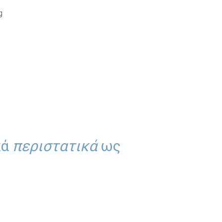
g
κά
περιστατικά
ως