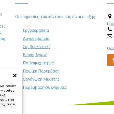
ως
Οι υπηρεσίες του κέντρου μας είναι οι εξής:
(Εί
σει
Εργοθεραπεία
ς
ηση
Λογοθεραπεία
Συμβουλευτική
Θέσ
.
Ειδική Αγωγή
Παιδοψυχίατρος
Πρώιμη Παρέμβαση
Οργάνωση Μελέτης
πως cookies
Παρέμβαση σε ενήλικες
συγκατάθεση
μένα
νωριστικά
ης, μπορεί