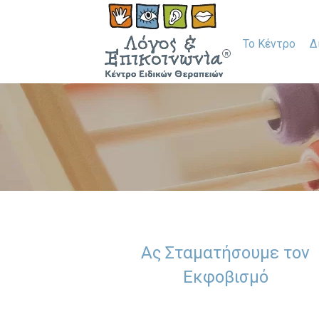
Το Κέντρο
Δ
Ας Σταματήσουμε τον
Εκφοβισμό