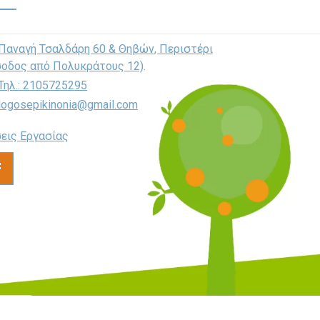
Παναγή Τσαλδάρη 60 & Θηβών, Περιστέρι
σοδος από Πολυκράτους 12)
.
Τηλ.: 2105725295
logosepikinonia@gmail.com
εις Εργασίας