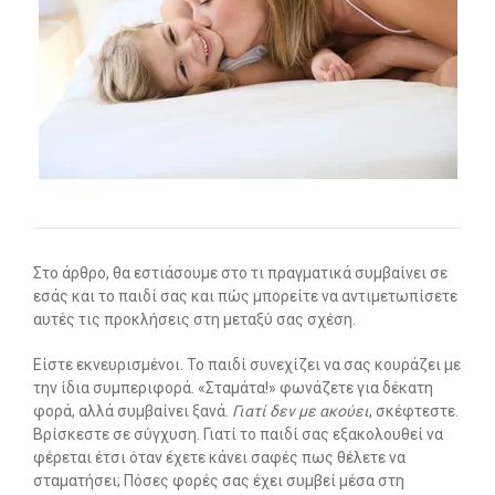
Οι υπηρεσίες μας
-- Εργοθεραπεία
-- Λογοθεραπεία
-- Συμβουλευτική
-- Ειδική Αγωγή
-- Παιδοψυχίατρος
Στο άρθρο, θα εστιάσουμε στο τι πραγματικά συμβαίνει σε
εσάς και το παιδί σας και πώς μπορείτε να αντιμετωπίσετε
-- Πρώιμη Παρέμβαση
αυτές τις προκλήσεις στη μεταξύ σας σχέση.
-- Οργάνωση Μελέτης
Είστε εκνευρισμένοι. Το παιδί συνεχίζει να σας κουράζει με
την ίδια συμπεριφορά. «Σταμάτα!» φωνάζετε για δέκατη
-- Παρέμβαση σε Ενήλικες
φορά, αλλά συμβαίνει ξανά.
Γιατί δεν με ακούει
, σκέφτεστε.
Βρίσκεστε σε σύγχυση. Γιατί το παιδί σας εξακολουθεί να
Άρθρα
φέρεται έτσι όταν έχετε κάνει σαφές πως θέλετε να
σταματήσει; Πόσες φορές σας έχει συμβεί μέσα στη
-- Εργοθεραπεία