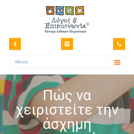
Μενού
Το Κέντρο
-- Όραμα
Πώς να
-- Ιστορικό
χειριστείτε την
-- Πιστοποιήσεις
άσχημη
-- Στελέχωση