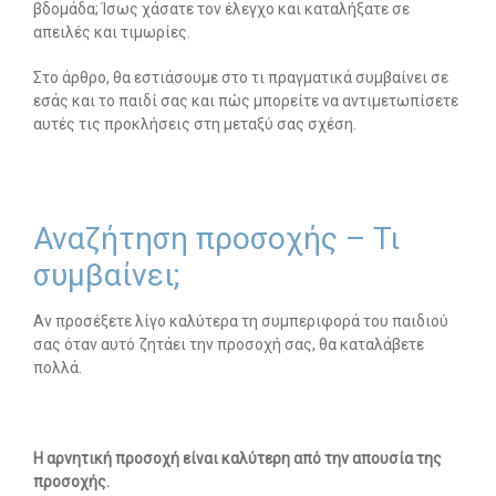
βδομάδα; Ίσως χάσατε τον έλεγχο και καταλήξατε σε
απειλές και τιμωρίες.
-- Λογοθεραπεία
Στο άρθρο, θα εστιάσουμε στο τι πραγματικά συμβαίνει σε
-- Συμβουλευτική
εσάς και το παιδί σας και πώς μπορείτε να αντιμετωπίσετε
αυτές τις προκλήσεις στη μεταξύ σας σχέση.
-- Ειδική Αγωγή
-- Διαταραχές
Αναζήτηση προσοχής – Τι
Δωρεάν Υλικό
συμβαίνει;
-- Ασκήσεις
Αν προσέξετε λίγο καλύτερα τη συμπεριφορά του παιδιού
-- Εκπαιδευτικές Αφίσες
σας όταν αυτό ζητάει την προσοχή σας, θα καταλάβετε
πολλά.
-- Ebooks
-- Τεστ Ανίχνευσης
Η αρνητική προσοχή είναι καλύτερη από την απουσία της
Επικοινωνία
προσοχής.