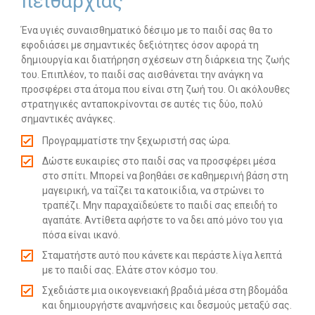
πειθαρχίας
Ένα υγιές συναισθηματικό δέσιμο με το παιδί σας θα το
εφοδιάσει με σημαντικές δεξιότητες όσον αφορά τη
δημιουργία και διατήρηση σχέσεων στη διάρκεια της ζωής
του. Επιπλέον, το παιδί σας αισθάνεται την ανάγκη να
προσφέρει στα άτομα που είναι στη ζωή του. Οι ακόλουθες
στρατηγικές ανταποκρίνονται σε αυτές τις δύο, πολύ
σημαντικές ανάγκες.
Προγραμματίστε την ξεχωριστή σας ώρα.
Δώστε ευκαιρίες στο παιδί σας να προσφέρει μέσα
στο σπίτι. Μπορεί να βοηθάει σε καθημερινή βάση στη
μαγειρική, να ταΐζει τα κατοικίδια, να στρώνει το
τραπέζι. Μην παραχαϊδεύετε το παιδί σας επειδή το
αγαπάτε. Αντίθετα αφήστε το να δει από μόνο του για
πόσα είναι ικανό.
Σταματήστε αυτό που κάνετε και περάστε λίγα λεπτά
με το παιδί σας. Ελάτε στον κόσμο του.
Σχεδιάστε μια οικογενειακή βραδιά μέσα στη βδομάδα
και δημιουργήστε αναμνήσεις και δεσμούς μεταξύ σας.