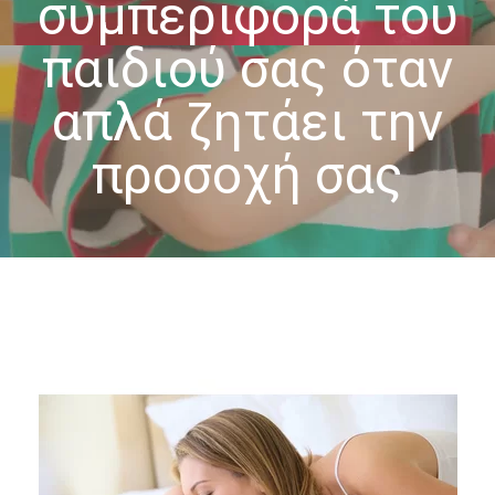
συμπεριφορά του
-- Επιστημονική Υπεύθυνη
παιδιού σας όταν
-- Τα Νέα μας
απλά ζητάει την
-- Photo Gallery
-- Video Gallery
προσοχή σας
Διαδικασίες
-- Θεραπευτικά Υλικά & Μέθοδοι
-- Διασφάλιση Ποιότητας – Υγιεινή Χώρων
-- Ατομικά Προγράμματα
-- Κατ’οίκον Προγράμματα
-- Ομαδικά Προγράμματα
-- Προγράμματα στον Η/Υ