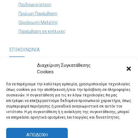
Παιδοψυχίατρος
Πρώιμη Παρέμβαση
Οργάνωση Μελέτης
Παρέμβαση σε ενήλικες
ΕΠΙΚΟΙΝΩΝΙΑ
Διαχείριση Συγκατάθεσης
Cookies
Παναγή Τσαλδάρη 60 & Θηβών, Περιστέρι (Είσοδος από
Πολυκράτους 12)
.
Για να παρέχουμε την καλύτερη εμπειρία, χρησιμοποιούμε τεχνολογίες
Τηλ.: 2105725295
όπως cookies για την αποθήκευση ή/και την πρόσβαση σε πληροφορίες
συσκευών. Η συγκατάθεση για τις εν λόγω τεχνολογίες θα μας
logosepikinonia@gmail.com
επιτρέψει να επεξεργαστούμε δεδομένα προσωπικού χαρακτήρα, όπως
συμπεριφορά περιήγησης ή μοναδικά αναγνωριστικά σε αυτόν τον
Θέσεις Εργασίας
ιστότοπο. Η μη συγκατάθεση ή η ανάκληση της συγκατάθεσης, μπορεί
να επηρεάσει αρνητικά ορισμένες λειτουργίες και δυνατότητες.
ΑΠΟΔΟΧΉ