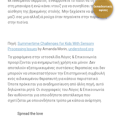
εκτεθειμένου δέρματος. Ενθαρρύνετε το παιδί να τη φοράει
στη μπανιέρα ή ενώ κάνει ντουζ για να συνηθίσει την
αίσθηση της βρεγμένης στολής. Μην ξεχάσετε να φέρετε
μαζί σας μια αλλαξιά ρούχα όταν πηγαίνετε στην παραλία ή
στην πισίνα.
Πηγή:
Summertime Challenges for Kids With Sensory
Processing Issues
by Amanda Morin,
understood.org
Τα γραφόμενα στην ιστοσελίδα Λόγος & Επικοινωνία
προορίζονται για ενημερωτική χρήση και μόνον. Δεν
αποτελούν εξατομικευμένες συστάσεις θεραπείας και δεν
μπορούν να υποκαταστήσουν την Επιστημονική συμβουλή
ενός ειδικευμένου θεραπευτή για κάποιο περιστατικό.
Όποτε πρόκειται για αναδημοσίευση από άλλη πηγή, αυτό
δηλώνεται ρητά. Οι συγγραφείς του Λόγος & Επικοινωνία
δεν ευθύνονται για οποιοδήποτε αποτέλεσμα που
σχετίζεται με οποιονδήποτε τρόπο με κάποια ανάρτηση.
Spread the love