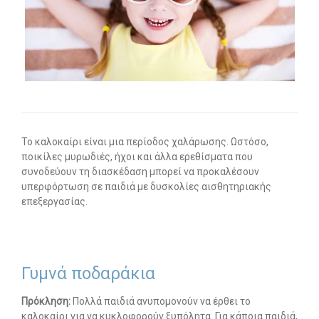
Οι υπηρεσίες μας
-- Εργοθεραπεία
-- Λογοθεραπεία
-- Συμβουλευτική
-- Ειδική Αγωγή
Το καλοκαίρι είναι μια περίοδος χαλάρωσης. Ωστόσο,
ποικίλες μυρωδιές, ήχοι και άλλα ερεθίσματα που
-- Παιδοψυχίατρος
συνοδεύουν τη διασκέδαση μπορεί να προκαλέσουν
υπερφόρτωση σε παιδιά με δυσκολίες αισθητηριακής
-- Πρώιμη Παρέμβαση
επεξεργασίας.
-- Οργάνωση Μελέτης
-- Παρέμβαση σε Ενήλικες
Γυμνά ποδαράκια
Άρθρα
Πρόκληση:
Πολλά παιδιά ανυπομονούν να έρθει το
καλοκαίρι για να κυκλοφορούν ξυπόλητα. Για κάποια παιδιά,
-- Εργοθεραπεία