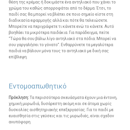
θέση της κρέμας ή δοκιμάστε ένα αντηλιακό που χάνει το
χρώμα του καθώς απορροφάται από το δέρμα. Έτσι, το
παιδί σας θα μπορεί να βλέπει σε ποιο σημείο είστε στη
διαδικασία εφαρμογής αλλά και πότε θα τελειώσετε.
Μπορείτε να περιγράφετε τι κάνετε ενώ το κάνετε. Αυτό
βοηθάει τα μικρότερα παιδάκια. Για παράδειγμα, πείτε
“Τώρα θα σου βάλω λίγο αντηλιακό στα πόδια. Μπορεί να
σου γαργαλήσει το γόνατο”. Ενθαρρύνετε τα μεγαλύτερα
παιδιά να βάλουν μόνα τους το αντηλιακό με δική σας
επίβλεψη.
Εντομοαπωθητικό
Πρόκληση:
Τα περισσότερα σκευάσματα έχουν μια έντονη,
χημική μυρωδιά, δυσάρεστη ακόμη και σε άτομα χωρίς
δυσκολίες αισθητηριακής επεξεργασίας. Για το παιδί με
ευαισθησία στις γεύσεις και τις μυρωδιές, είναι σχεδον
ανυπόφορη.