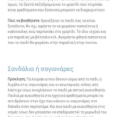
όμως, τα ζεστά πεζοδρόμια και το γρασίδι που τσιμπάει
είναι ερεθίσματα που δύσκολα μπορούν να διαχειριστούν.
-- Λογοθεραπεία
Πώς να βοηθήσετε:
Χρειάζεται το παιδί σας να είναι
-- Συμβουλευτική
ξυπόλυτο; Αν όχι, αφήστε το να φορέσει παπούτσια ή
καλτσούλες ενώ περπατάει στο γρασίδι. Το ίδιο ισχύει και
-- Ειδική Αγωγή
για παραλίες με βότσαλο κτλ. Αγοράστε φθηνά παπούτσια
που το παιδί θα φορέσει στην παραλία ή στην πισίνα.
-- Διαταραχές
Δωρεάν Υλικό
-- Ασκήσεις
Σανδάλια ή σαγιονάρες
-- Εκπαιδευτικές Αφίσες
Πρόκληση:
Τα λουράκια που δένουν γύρω από το πόδι, η
διχάλα στις σαγιονάρες και οι εσωτερικές σόλες από
-- Ebooks
λάστιχο ίσως ενοχλήσουν το παιδί με απτική ευαισθησία.
Παιδιά με ευαισθησία στα ηχητικά ερεθίσματα μπορεί να
-- Τεστ Ανίχνευσης
αντιδράσουν στον ήχο που κάνουν οι σαγιονάρες στο
δάπεδο όταν περπατάμε. Και ένα παιδί με ευαισθησία στις
Επικοινωνία
οσμές ίσως δεν μπορέσει να επεξεργαστεί τη μυρωδιά του