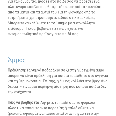
για τα κουνούπια. Δώστε στο παιδί σας να φορέσει ένα
πλατύγυρο καπέλο που θα κρατήσει μακριά τα κουνούπια
από τα μάτια και τα αυτιά του. Για τη φαγούρα από τα
τσιμπήματα, χρησιμοποιήστε ειδικά στικ και κρέμες.
Μπορείτε να καλύψετε το τσίμπημα με αυτοκόλλητο
επίδεσμο. Τέλος, βεβαιωθείτε πως έχετε ένα
εντομοαπωθητικό προϊόν για το παιδί σας.
Άμμος
Πρόκληση:
Τα γυμνά ποδαράκια σε ζεστή ή βρεγμένη άμμο
μπορεί να είναι πρόκληση για παιδιά ευαίσθητα στο άγγιγμα
και τη θερμοκρασία. Επίσης, η άμμος κολλάει στο βρεγμένο
δέρμα – είναι μια περίεργη αίσθηση που κάποια παιδιά δεν
την ανέχονται.
Πώς να βοηθήσετε
: Αφήστε το παιδί σας να φορέσει
πλαστικά παπουτσάκια παραλίας ή παλιά αθλητικά
(μαλακά, υφασμάτινα παπούτσια) όταν πηγαίνετε στην