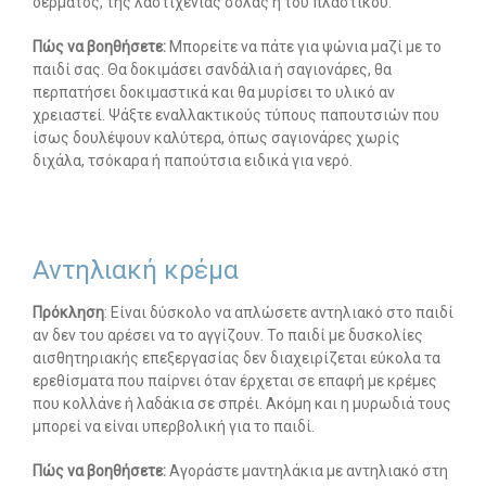
δέρματος, της λαστιχένιας σόλας ή του πλαστικού.
Πώς να βοηθήσετε:
Μπορείτε να πάτε για ψώνια μαζί με το
Search
for:
παιδί σας. Θα δοκιμάσει σανδάλια ή σαγιονάρες, θα
SEARCH BUTTON
περπατήσει δοκιμαστικά και θα μυρίσει το υλικό αν
χρειαστεί. Ψάξτε εναλλακτικούς τύπους παπουτσιών που
ίσως δουλέψουν καλύτερα, όπως σαγιονάρες χωρίς
διχάλα, τσόκαρα ή παπούτσια ειδικά για νερό.
Αντηλιακή κρέμα
Πρόκληση
: Είναι δύσκολο να απλώσετε αντηλιακό στο παιδί
αν δεν του αρέσει να το αγγίζουν. Το παιδί με δυσκολίες
αισθητηριακής επεξεργασίας δεν διαχειρίζεται εύκολα τα
ερεθίσματα που παίρνει όταν έρχεται σε επαφή με κρέμες
που κολλάνε ή λαδάκια σε σπρέι. Ακόμη και η μυρωδιά τους
μπορεί να είναι υπερβολική για το παιδί.
Πώς να βοηθήσετε:
Αγοράστε μαντηλάκια με αντηλιακό στη