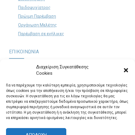
Παιδοψυχίατρος
Πρώιμη Παρέμβαση
Οργάνωση Μελέτης
Παρέμβαση σε ενήλικες
ΕΠΙΚΟΙΝΩΝΙΑ
Διαχείριση Συγκατάθεσης
Cookies
Παναγή Τσαλδάρη 60 & Θηβών, Περιστέρι (Είσοδος από
Πολυκράτους 12)
.
Για να παρέχουμε την καλύτερη εμπειρία, χρησιμοποιούμε τεχνολογίες
Τηλ.: 2105725295
όπως cookies για την αποθήκευση ή/και την πρόσβαση σε πληροφορίες
συσκευών. Η συγκατάθεση για τις εν λόγω τεχνολογίες θα μας
logosepikinonia@gmail.com
επιτρέψει να επεξεργαστούμε δεδομένα προσωπικού χαρακτήρα, όπως
συμπεριφορά περιήγησης ή μοναδικά αναγνωριστικά σε αυτόν τον
Θέσεις Εργασίας
ιστότοπο. Η μη συγκατάθεση ή η ανάκληση της συγκατάθεσης, μπορεί
να επηρεάσει αρνητικά ορισμένες λειτουργίες και δυνατότητες.
ΑΠΟΔΟΧΉ