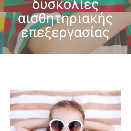
δυσκολίες
-- Επιστημονική Υπεύθυνη
αισθητηριακής
-- Τα Νέα μας
επεξεργασίας
-- Photo Gallery
-- Video Gallery
Διαδικασίες
-- Θεραπευτικά Υλικά & Μέθοδοι
-- Διασφάλιση Ποιότητας – Υγιεινή Χώρων
-- Ατομικά Προγράμματα
-- Κατ’οίκον Προγράμματα
-- Ομαδικά Προγράμματα
-- Προγράμματα στον Η/Υ