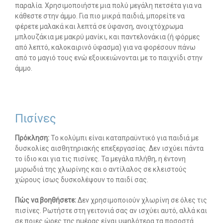
παραλία. Χρησιμοποιήστε μια πολύ μεγάλη πετσέτα για να
κάθεστε στην άμμο. Για πιο μικρά παιδιά, μπορείτε να
φέρετε μαλακά και λεπτά σε ύφανση, ανοιχτόχρωμα
μπλουζάκια με μακρύ μανίκι, και παντελονάκια (ή φόρμες
από λεπτό, καλοκαιρινό ύφασμα) για να φορέσουν πάνω
από το μαγιό τους ενώ εξοικειώνονται με το παιχνίδι στην
άμμο.
Πισίνες
Πρόκληση:
Το κολύμπι είναι καταπραϋντικό για παιδιά με
δυσκολίες αισθητηριακής επεξεργασίας. Δεν ισχύει πάντα
το ίδιο και για τις πισίνες. Τα μεγάλα πλήθη, η έντονη
μυρωδιά της χλωρίνης και ο αντίλαλος σε κλειστούς
χώρους ίσως δυσκολέψουν το παιδί σας.
Πώς να βοηθήσετε:
Δεν χρησιμοποιούν χλωρίνη σε όλες τις
πισίνες. Ρωτήστε στη γειτονιά σας αν ισχύει αυτό, αλλά και
σε ποιες ώρες της ημέρας είναι υψηλότερα τα ποσοστά.