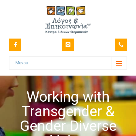
Μενού
Το Κέντρο
-- Όραμα
Working with
-- Ιστορικό
Transgender &
-- Πιστοποιήσεις
Gender Diverse
-- Στελέχωση