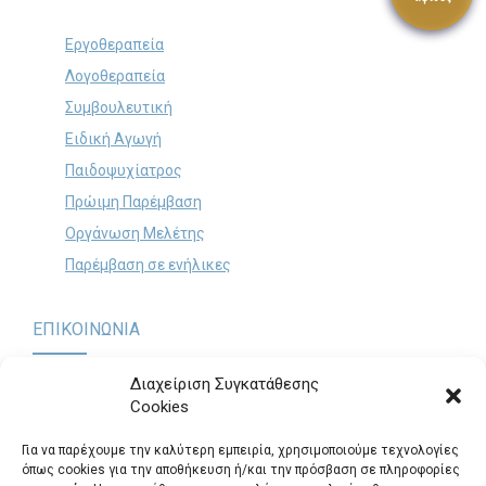
Εργοθεραπεία
Search
for:
Λογοθεραπεία
SEARCH BUTTON
Συμβουλευτική
Ειδική Αγωγή
Παιδοψυχίατρος
Πρώιμη Παρέμβαση
Οργάνωση Μελέτης
Παρέμβαση σε ενήλικες
ΕΠΙΚΟΙΝΩΝΙΑ
Διαχείριση Συγκατάθεσης
Cookies
Παναγή Τσαλδάρη 60 & Θηβών, Περιστέρι (Είσοδος από
Πολυκράτους 12)
.
Για να παρέχουμε την καλύτερη εμπειρία, χρησιμοποιούμε τεχνολογίες
Τηλ.: 2105725295
όπως cookies για την αποθήκευση ή/και την πρόσβαση σε πληροφορίες