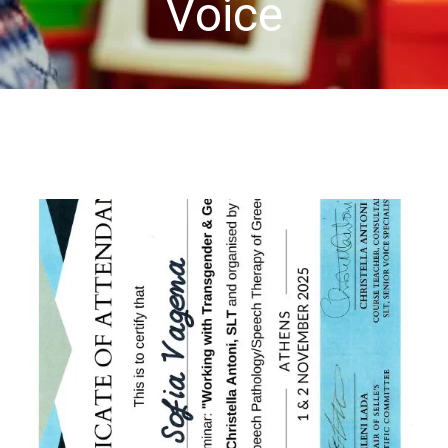
Voice
-- Επιστημονική Υπεύθυνη
-- Τα Νέα μας
-- Photo Gallery
-- Video Gallery
Διαδικασίες
-- Θεραπευτικά Υλικά & Μέθοδοι
-- Διασφάλιση Ποιότητας – Υγιεινή Χώρων
-- Ατομικά Προγράμματα
-- Κατ’οίκον Προγράμματα
-- Ομαδικά Προγράμματα
-- Προγράμματα στον Η/Υ