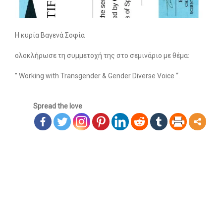
Οι υπηρεσίες μας
-- Εργοθεραπεία
Η κυρία Βαγενά Σοφία
-- Λογοθεραπεία
ολοκλήρωσε τη συμμετοχή της στο σεμινάριο με θέμα:
-- Συμβουλευτική
” Working with Transgender & Gender Diverse Voice “.
-- Ειδική Αγωγή
Spread the love
-- Παιδοψυχίατρος
-- Πρώιμη Παρέμβαση
-- Οργάνωση Μελέτης
-- Παρέμβαση σε Ενήλικες
Άρθρα
-- Εργοθεραπεία