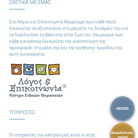
ΣΧΕΤΙΚΑ ΜΕ ΕΜΑΣ
-- Λογοθεραπεία
Στο Λόγος και Επικοινωνία θεωρούμε πως κάθε παιδί
-- Συμβουλευτική
δικαιούται να αξιοποιήσει στο μέγιστο τις δυνάμεις του για
να διεκδικήσει το βέλτιστο στην ζωή του. Θεωρούμε πως
-- Ειδική Αγωγή
κάθε οικογένεια δικαιούται την ικανοποίηση της
προσφοράς στα μέλη της και της αίσθησης προόδου που
-- Διαταραχές
αυτή συνεπάγεται.
Δωρεάν Υλικό
-- Ασκήσεις
-- Εκπαιδευτικές Αφίσες
-- Ebooks
ΥΠΗΡΕΣΙΕΣ
-- Τεστ Ανίχνευσης
Επικοινωνία
Οι υπηρεσίες του κέντρου μας είναι οι εξής: