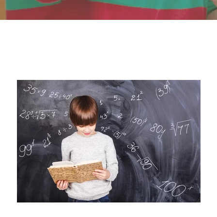
-- Επιστημονική Υπεύθυνη
-- Τα Νέα μας
-- Photo Gallery
-- Video Gallery
Διαδικασίες
-- Θεραπευτικά Υλικά & Μέθοδοι
-- Διασφάλιση Ποιότητας – Υγιεινή Χώρων
-- Ατομικά Προγράμματα
-- Κατ’οίκον Προγράμματα
-- Ομαδικά Προγράμματα
-- Προγράμματα στον Η/Υ