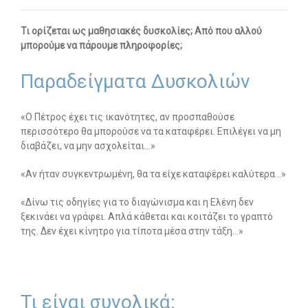
Οι υπηρεσίες μας
Τι ορίζεται ως μαθησιακές δυσκολίες; Από που αλλού
μπορούμε να πάρουμε πληροφορίες;
-- Εργοθεραπεία
-- Λογοθεραπεία
Παραδείγματα Δυσκολιών
-- Συμβουλευτική
«Ο Πέτρος έχει τις ικανότητες, αν προσπαθούσε
περισσότερο θα μπορούσε να τα καταφέρει. Επιλέγει να μη
-- Ειδική Αγωγή
διαβάζει, να μην ασχολείται…»
-- Παιδοψυχίατρος
«Αν ήταν συγκεντρωμένη, θα τα είχε καταφέρει καλύτερα…»
-- Πρώιμη Παρέμβαση
«Δίνω τις οδηγίες για το διαγώνισμα και η Ελένη δεν
ξεκινάει να γράφει. Απλά κάθεται και κοιτάζει το γραπτό
-- Οργάνωση Μελέτης
της. Δεν έχει κίνητρο για τίποτα μέσα στην τάξη…»
-- Παρέμβαση σε Ενήλικες
Άρθρα
Τι είναι συνολικά:
-- Εργοθεραπεία