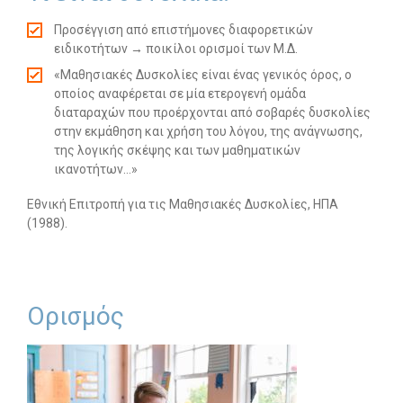
Προσέγγιση από επιστήμονες διαφορετικών
-- Λογοθεραπεία
ειδικοτήτων → ποικίλοι ορισμοί των Μ.Δ.
-- Συμβουλευτική
«Μαθησιακές Δυσκολίες είναι ένας γενικός όρος, ο
οποίος αναφέρεται σε μία ετερογενή ομάδα
-- Ειδική Αγωγή
διαταραχών που προέρχονται από σοβαρές δυσκολίες
στην εκμάθηση και χρήση του λόγου, της ανάγνωσης,
-- Διαταραχές
της λογικής σκέψης και των μαθηματικών
ικανοτήτων…»
Δωρεάν Υλικό
Εθνική Επιτροπή για τις Μαθησιακές Δυσκολίες, ΗΠΑ
(1988).
-- Ασκήσεις
-- Εκπαιδευτικές Αφίσες
-- Ebooks
Ορισμός
-- Τεστ Ανίχνευσης
Επικοινωνία