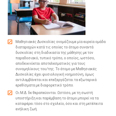
Search
for:
SEARCH BUTTON
Μαθησιακές Δυσκολίες ονομάζουμε μία ευρεία ομάδα
διαταραχών κατά τις οποίες το άτομο συναντά
δυσκολίες στη διαδικασία της μάθησης με τον
παραδοσιακό, τυπικό τρόπο, ο οποίος, ωστόσο,
αποδεικνύεται αποτελεσματικός για τους
συνομηλίκους του/της. Το άτομο με Μαθησιακές
Δυσκολίες έχει φυσιολογική νοημοσύνη, όμως
αντιλαμβάνεται και επεξεργάζεται τα εξωτερικά
ερεθίσματα με διαφορετικό τρόπο.
Οι Μ.Δ. δε θεραπεύονται. Ωστόσο, με τη σωστή
υποστήριξη και παρέμβαση το άτομο μπορεί να τα
καταφέρει τόσο στο σχολείο, όσο και στη μετέπειτα
ενήλικη ζωή.