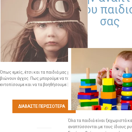
του παιδι
-- Λογοθεραπεία
σας
-- Συμβουλευτική
-- Ειδική Αγωγή
-- Διαταραχές
Δωρεάν Υλικό
Όπως εμείς, έτσι και τα παιδιά μας μπορεί να
-- Ασκήσεις
βιώνουν άγχος. Πως μπορούμε να το
εντοπίσουμε και να τα βοηθήσουμε
[…]
-- Εκπαιδευτικές Αφίσες
-- Ebooks
ΔΙΑΒΆΣΤΕ ΠΕΡΙΣΣΟΤΕΡΑ
-- Τεστ Ανίχνευσης
Όλα τα παιδιά είναι ξεχωριστά κα
Επικοινωνία
αναπτύσσονται με τους ίδιους ρυ