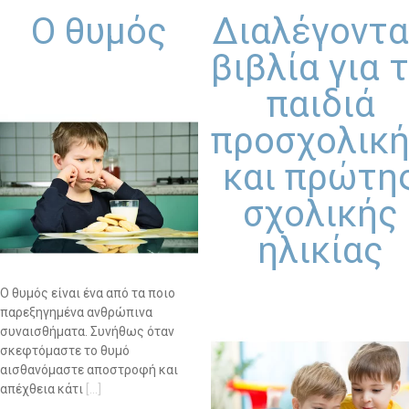
-- Επιστημονική Υπεύθυνη
Ο θυμός
Διαλέγοντα
-- Τα Νέα μας
βιβλία για 
-- Photo Gallery
παιδιά
-- Video Gallery
προσχολικ
Διαδικασίες
και πρώτη
σχολικής
-- Θεραπευτικά Υλικά & Μέθοδοι
ηλικίας
-- Διασφάλιση Ποιότητας – Υγιεινή Χώρων
-- Ατομικά Προγράμματα
Ο θυμός είναι ένα από τα ποιο
παρεξηγημένα ανθρώπινα
-- Κατ’οίκον Προγράμματα
συναισθήματα. Συνήθως όταν
σκεφτόμαστε το θυμό
-- Ομαδικά Προγράμματα
αισθανόμαστε αποστροφή και
απέχθεια κάτι
[…]
-- Προγράμματα στον Η/Υ