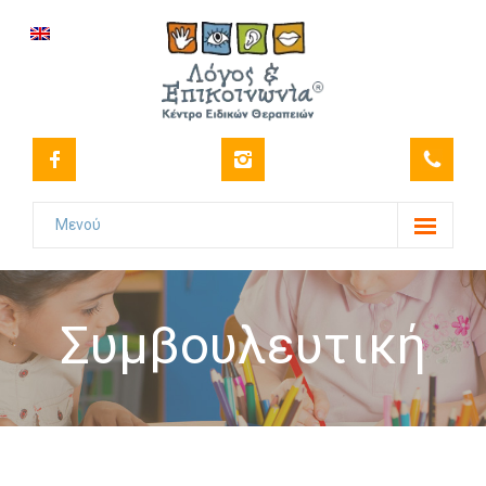
Μενού
Το Κέντρο
-- Όραμα
Συμβουλευτική
-- Ιστορικό
-- Πιστοποιήσεις
-- Στελέχωση