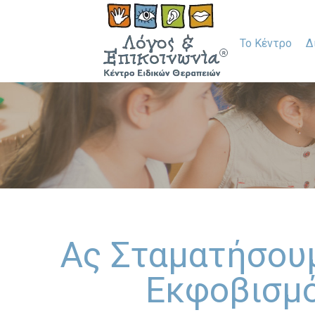
Το Κέντρο
Δ
Ας Σταματήσου
Εκφοβισμ