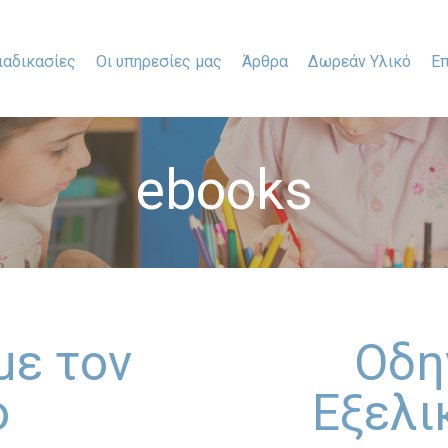
ιαδικασίες
Οι υπηρεσίες μας
Άρθρα
Δωρεάν Υλικό
Επ
ebooks
με τον
Οδηγ
ό
Εξελι