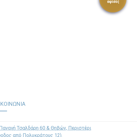
ΙΚΟΙΝΩΝΙΑ
Παναγή Τσαλδάρη 60 & Θηβών, Περιστέρι
σοδος από Πολυκράτους 12)
.