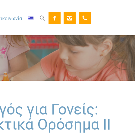
ικοινωνία
ός για Γονείς:
κτικά Ορόσημα ΙΙ