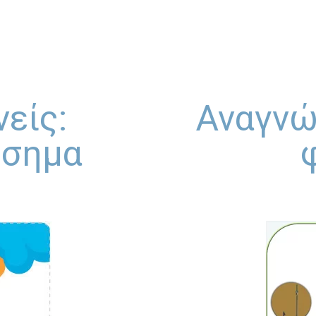
νείς:
Αναγνώ
όσημα