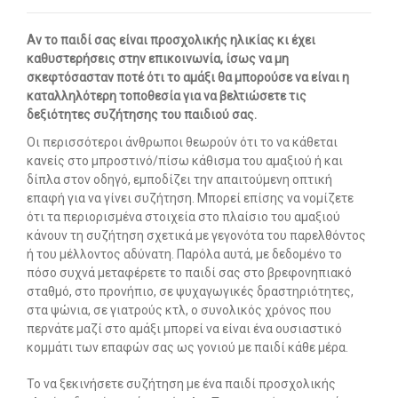
Οι υπηρεσίες μας
Αν το παιδί σας είναι προσχολικής ηλικίας κι έχει
καθυστερήσεις στην επικοινωνία, ίσως να μη
-- Εργοθεραπεία
σκεφτόσασταν ποτέ ότι το αμάξι θα μπορούσε να είναι η
καταλληλότερη τοποθεσία για να βελτιώσετε τις
-- Λογοθεραπεία
δεξιότητες συζήτησης του παιδιού σας.
-- Συμβουλευτική
Οι περισσότεροι άνθρωποι θεωρούν ότι το να κάθεται
κανείς στο μπροστινό/πίσω κάθισμα του αμαξιού ή και
-- Ειδική Αγωγή
δίπλα στον οδηγό, εμποδίζει την απαιτούμενη οπτική
επαφή για να γίνει συζήτηση. Μπορεί επίσης να νομίζετε
-- Παιδοψυχίατρος
ότι τα περιορισμένα στοιχεία στο πλαίσιο του αμαξιού
κάνουν τη συζήτηση σχετικά με γεγονότα του παρελθόντος
-- Πρώιμη Παρέμβαση
ή του μέλλοντος αδύνατη. Παρόλα αυτά, με δεδομένο το
πόσο συχνά μεταφέρετε το παιδί σας στο βρεφονηπιακό
-- Οργάνωση Μελέτης
σταθμό, στο προνήπιο, σε ψυχαγωγικές δραστηριότητες,
στα ψώνια, σε γιατρούς κτλ, ο συνολικός χρόνος που
-- Παρέμβαση σε Ενήλικες
περνάτε μαζί στο αμάξι μπορεί να είναι ένα ουσιαστικό
κομμάτι των επαφών σας ως γονιού με παιδί κάθε μέρα.
Άρθρα
Το να ξεκινήσετε συζήτηση με ένα παιδί προσχολικής
-- Εργοθεραπεία