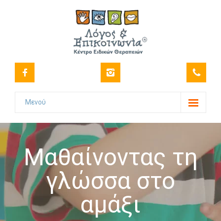
Μενού
Το Κέντρο
-- Όραμα
Μαθαίνοντας τη
-- Ιστορικό
γλώσσα στο
-- Πιστοποιήσεις
αμάξι
-- Στελέχωση