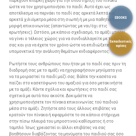
παρέχουν επαρκή χώρο για την υποστήριξη του πίνακα
ώστε να τον χρησιμοποιήσει το παιδί. Αυτό έχει ως
αποτέλεσμα να περνάει το παιδί σας αρκετά λεπτά και
αρκετά χιλιόμετρα μέσα στη σιωπή ή με μια παθητική
μορφή επικοινωνίας (απαντώντας με ναι/όχι στις
ερωτήσεις). Ωστόσο, με κάποιο σχεδιασμό, το αμάξι μπορεί
να γίνει ο τέλειος χώρος για να συνδιαλλαγείτε με το παιδί
σας και για να έχετε τον χρόνο ώστε να επιδιώξετε
υπομονετικά την ανάλυση θεμάτων ενδιαφέροντος.
Ρωτήστε τους ανθρώπους που ήταν με το παιδί σας πριν τη
διαδρομή σας με το αμάξι να ηχογραφήσουν μηνύματα για
να τα μοιραστεί το παιδί μαζί σας. Βάλτε την κασέτα να
παίζει στο κασετόφωνο του αμαξιού για όσο μετακινήστε
με το αμάξι. Κάντε σχόλια και ερωτήσεις στο παιδί σας
σχετικά με αυτά που ακούτε. Δοκιμάστε να
χρησιμοποιήσετε τον πίνακα επικοινωνίας τού παιδιού
μέσα στο αμάξι. Ζητήστε από τους άλλους επιβάτες να
κρατούν τον πίνακα ή εφαρμόστε το σε κάποιο στήριγμα
στην πίσω πλευρά του μπροστινού καθίσματος ή στο
ταμπλό. Ίσως χρειαστεί οι άλλοι επιβάτες να σας
βοηθήσουν διαβάζοντας τα μηνύματα του παιδιού σας όσο