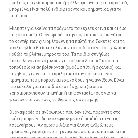
αμαξιού, ο σχεδιασμός του ή η έλλειψη άνεσης του αμαξιού,
μπορεί να είναι πολύ ενδιαφέροντα και σημαντικά για το
παιδί σας.
Μιλήστε για εκείνα τα πράγματα που έχετε κοινά και οι δυο
σας στο αμάξι. Οι αναφορές στην πόρτα του αυτοκινήτου,
το κοντέρ των χιλιομέτρων, ή τα παλτά, τις ζακέτες και τα
γυαλιά ηλίου θα διευκολύνουν το παιδί στο να τα σχολιάσει,
καθώς τα βλέπει μπροστά του. Τα παιδιά συνήθως
διευκολύνονται να μιλούν για το “εδώ & τώρα” σε όποια
τοποθεσία κι αν βρίσκονται (αμάξι, σπίτι, ή σχολείο) και
συνήθως γίνονται πιο ομιλητικά όταν πρόκειται για
πράγματα που μπορούν άμεσα να δουν ή να αγγίξουν. Είναι
πιο εύκολο για τα παιδιά όταν δε χρειάζεται να
χρησιμοποιήσουν τη μνήμη ή τη φαντασία τους για να
φέρουν στο νου τους το θέμα της συζήτησης.
Οι αναφορές σε ανθρώπους που δεν είναι παρόντες στο
αμάξι μπορεί να δυσκολέψουν μερικά παιδιά στο να τις
κατανοήσουν. Αν όμως μιλάτε για όλους ανθρώπους,
πρέπει να γνωρίζετε ότι η αναφορά σε πρόσωπα που είναι