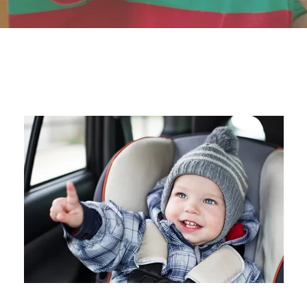
-- Επιστημονική Υπεύθυνη
-- Τα Νέα μας
-- Photo Gallery
-- Video Gallery
Διαδικασίες
-- Θεραπευτικά Υλικά & Μέθοδοι
-- Διασφάλιση Ποιότητας – Υγιεινή Χώρων
-- Ατομικά Προγράμματα
-- Κατ’οίκον Προγράμματα
-- Ομαδικά Προγράμματα
-- Προγράμματα στον Η/Υ