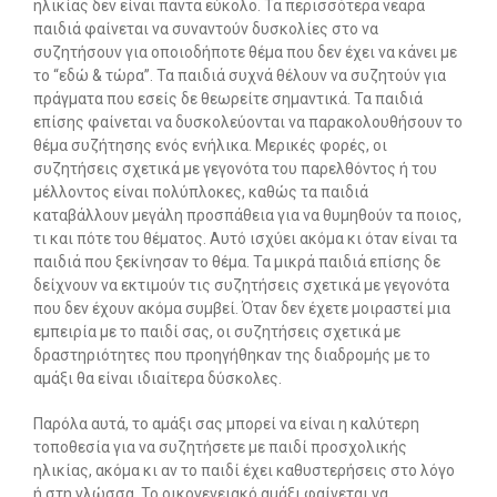
ηλικίας δεν είναι πάντα εύκολο. Τα περισσότερα νεαρά
παιδιά φαίνεται να συναντούν δυσκολίες στο να
-- Λογοθεραπεία
συζητήσουν για οποιοδήποτε θέμα που δεν έχει να κάνει με
το “εδώ & τώρα”. Τα παιδιά συχνά θέλουν να συζητούν για
-- Συμβουλευτική
πράγματα που εσείς δε θεωρείτε σημαντικά. Τα παιδιά
επίσης φαίνεται να δυσκολεύονται να παρακολουθήσουν το
-- Ειδική Αγωγή
θέμα συζήτησης ενός ενήλικα. Μερικές φορές, οι
συζητήσεις σχετικά με γεγονότα του παρελθόντος ή του
-- Διαταραχές
μέλλοντος είναι πολύπλοκες, καθώς τα παιδιά
καταβάλλουν μεγάλη προσπάθεια για να θυμηθούν τα ποιος,
Δωρεάν Υλικό
τι και πότε του θέματος. Αυτό ισχύει ακόμα κι όταν είναι τα
παιδιά που ξεκίνησαν το θέμα. Τα μικρά παιδιά επίσης δε
-- Ασκήσεις
δείχνουν να εκτιμούν τις συζητήσεις σχετικά με γεγονότα
που δεν έχουν ακόμα συμβεί. Όταν δεν έχετε μοιραστεί μια
-- Εκπαιδευτικές Αφίσες
εμπειρία με το παιδί σας, οι συζητήσεις σχετικά με
δραστηριότητες που προηγήθηκαν της διαδρομής με το
-- Ebooks
αμάξι θα είναι ιδιαίτερα δύσκολες.
-- Τεστ Ανίχνευσης
Παρόλα αυτά, το αμάξι σας μπορεί να είναι η καλύτερη
τοποθεσία για να συζητήσετε με παιδί προσχολικής
Επικοινωνία
ηλικίας, ακόμα κι αν το παιδί έχει καθυστερήσεις στο λόγο
ή στη γλώσσα. Το οικογενειακό αμάξι φαίνεται να