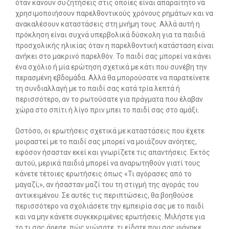
όταν κάνουν συζητήσεις στις οποίες είναι απαραίτητο να
χρησιμοποιήσουν παρελθοντικούς χρόνους ρημάτων και να
ανακαλέσουν καταστάσεις στη μνήμη τους. Αλλά αυτή η
πρόκληση είναι συχνά υπερβολικά δύσκολη για τα παιδιά
προσχολικής ηλικίας όταν η παρελθοντική κατάσταση είναι
ανήκει στο μακρινό παρελθόν. Το παιδί σας μπορεί να κάνει
ένα σχόλιο ή μία ερώτηση σχετικά με κάτι που συνέβη την
περασμένη εβδομάδα. Αλλά θα μπορούσατε να παρατείνετε
τη συνδιαλλαγή με το παιδί σας κατά τρία λεπτά ή
περισσότερο, αν το ρωτούσατε για πράγματα που έλαβαν
χώρα στο σπίτι ή λίγο πριν μπει το παιδί σας στο αμάξι.
Ωστόσο, οι ερωτήσεις σχετικά με καταστάσεις που έχετε
μοιραστεί με το παιδί σας μπορεί να μοιάζουν ανόητες,
εφόσον ήσασταν εκεί και γνωρίζετε τις απαντήσεις. Εκτός
αυτού, μερικά παιδιά μπορεί να αναρωτηθούν γιατί τους
κάνετε τέτοιες ερωτήσεις όπως «Τι αγόρασες από το
μαγαζί;», αν ήσασταν μαζί του τη στιγμή της αγοράς του
αντικειμένου. Σε αυτές τις περιπτώσεις, θα βοηθούσε
περισσότερο να σχολιάσετε την εμπειρία σας με το παιδί
και να μην κάνετε συγκεκριμένες ερωτήσεις. Μιλήστε για
το τι σας άρεσε, πώς νιώσατε, τι είδατε που σας φάνηκε