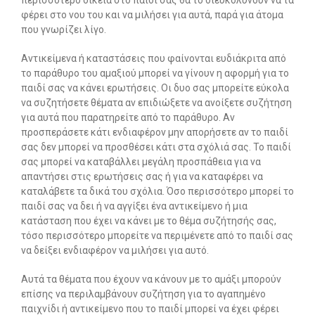
περισσότερο οικεία στο παιδί σας θα το διευκολύνουν να τα
φέρει στο νου του και να μιλήσει για αυτά, παρά για άτομα
που γνωρίζει λίγο.
Αντικείμενα ή καταστάσεις που φαίνονται ευδιάκριτα από
το παράθυρο του αμαξιού μπορεί να γίνουν η αφορμή για το
παιδί σας να κάνει ερωτήσεις. Οι δυο σας μπορείτε εύκολα
να συζητήσετε θέματα αν επιδιώξετε να ανοίξετε συζήτηση
για αυτά που παρατηρείτε από το παράθυρο. Αν
προσπεράσετε κάτι ενδιαφέρον μην απορήσετε αν το παιδί
σας δεν μπορεί να προσθέσει κάτι στα σχόλιά σας. Το παιδί
σας μπορεί να καταβάλλει μεγάλη προσπάθεια για να
απαντήσει στις ερωτήσεις σας ή για να καταφέρει να
καταλάβετε τα δικά του σχόλια. Όσο περισσότερο μπορεί το
παιδί σας να δει ή να αγγίξει ένα αντικείμενο ή μια
κατάσταση που έχει να κάνει με το θέμα συζήτησής σας,
τόσο περισσότερο μπορείτε να περιμένετε από το παιδί σας
να δείξει ενδιαφέρον να μιλήσει για αυτό.
Αυτά τα θέματα που έχουν να κάνουν με το αμάξι μπορούν
επίσης να περιλαμβάνουν συζήτηση για το αγαπημένο
παιχνίδι ή αντικείμενο που το παιδί μπορεί να έχει φέρει