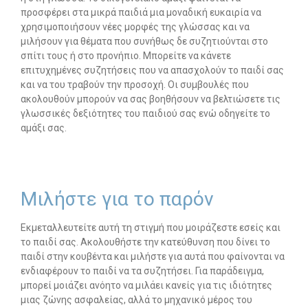
προσφέρει στα μικρά παιδιά μια μοναδική ευκαιρία να
χρησιμοποιήσουν νέες μορφές της γλώσσας και να
Search
μιλήσουν για θέματα που συνήθως δε συζητιούνται στο
for:
SEARCH BUTTON
σπίτι τους ή στο προνήπιο. Μπορείτε να κάνετε
επιτυχημένες συζητήσεις που να απασχολούν το παιδί σας
και να του τραβούν την προσοχή. Οι συμβουλές που
ακολουθούν μπορούν να σας βοηθήσουν να βελτιώσετε τις
γλωσσικές δεξιότητες του παιδιού σας ενώ οδηγείτε το
αμάξι σας.
Μιλήστε για το παρόν
Εκμεταλλευτείτε αυτή τη στιγμή που μοιράζεστε εσείς και
το παιδί σας. Ακολουθήστε την κατεύθυνση που δίνει το
παιδί στην κουβέντα και μιλήστε για αυτά που φαίνονται να
ενδιαφέρουν το παιδί να τα συζητήσει. Για παράδειγμα,
μπορεί μοιάζει ανόητο να μιλάει κανείς για τις ιδιότητες
μιας ζώνης ασφαλείας, αλλά το μηχανικό μέρος του