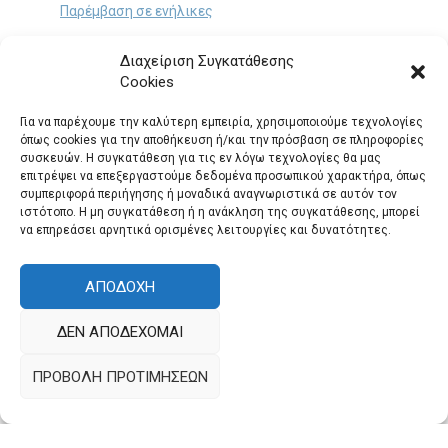
Παρέμβαση σε ενήλικες
Διαχείριση Συγκατάθεσης
ΕΠΙΚΟΙΝΩΝΙΑ
Cookies
Για να παρέχουμε την καλύτερη εμπειρία, χρησιμοποιούμε τεχνολογίες
όπως cookies για την αποθήκευση ή/και την πρόσβαση σε πληροφορίες
Παναγή Τσαλδάρη 60 & Θηβών, Περιστέρι (Είσοδος από
συσκευών. Η συγκατάθεση για τις εν λόγω τεχνολογίες θα μας
Πολυκράτους 12)
.
επιτρέψει να επεξεργαστούμε δεδομένα προσωπικού χαρακτήρα, όπως
συμπεριφορά περιήγησης ή μοναδικά αναγνωριστικά σε αυτόν τον
Τηλ.: 2105725295
ιστότοπο. Η μη συγκατάθεση ή η ανάκληση της συγκατάθεσης, μπορεί
logosepikinonia@gmail.com
να επηρεάσει αρνητικά ορισμένες λειτουργίες και δυνατότητες.
Θέσεις Εργασίας
ΑΠΟΔΟΧΉ
ΔΕΝ ΑΠΟΔΈΧΟΜΑΙ
ΠΡΟΒΟΛΉ ΠΡΟΤΙΜΉΣΕΩΝ
Copyright 2021 © Λόγος & Επικοινωνία | All Rights Reserved
Web Design & Development by Generation Y