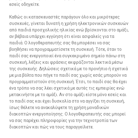
εσείς οδηγείτε.
Καθώς οι κατασκευαστές παράγουν όλο και μικρότερες
συσκευές, γίνεται δυνατή η χρήση ηλεκτρονικών συσκευών
από παιδιά προσχολικής ηλικίας ενώ βρίσκονται στο αμάξι,
αν βέβαια υπάρχει εγγύηση ότι είναι ασφαλείς για τα
παιδιά. Ο λογοθεραπευτής σας θα μπορέσει να σας
βοηθήσει να προγραμματίσετε τη συσκευή. Τότε, όταν το
παιδί σας ενεργοποιεί ένα συγκεκριμένο σημείο πάνω στη
συσκευή, λέξεις και φράσεις εκφράζονται λεκτικά μέσω
της συσκευής. Δηλώσεις σχετικά με το προνήπιο ή σχετικά
με μια βόλτα που πήγε το παιδί σας χωρίς εσάς μπορούν να
προγραμματιστούν στη συσκευή. Έτσι, το παιδί σας θα έχει
ένα τρόπο να σας λέει σχετικά με αυτές τις εμπειρίες ενώ
μετακινήστε με το αμάξι. Αν στο αμάξι είστε μόνο εσείς και
το παιδί σας και έχει δυσκολία στο να αγγίξει τη συσκευή,
ίσως θέλετε να ανακαλύψετε τη χρήση μοναδικών
διακοπτών ενεργοποίησης. Ο λογοθεραπευτής σας μπορεί
να σας παρέχει πληροφορίες για την τεχνοτροπία των
διακοπτών και πώς να τους παραγγείλετε.