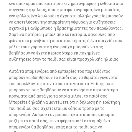
ένα απόκομμα από εισιτήριο κινηματογράφου ή ενθύμια από
συγγενείς ή φίλους, όπως μια φωτογραφία, ένα μπισκότο,
ένα φύλλο, ένα λουλούδι ή άχρηστη αλληλογραφία μπορούν
να αποτελέσουν την απαραίτητη γέφυρα για συζητήσεις
σχετικά με ανθρώπους ή δραστηριότητες του παρελθόντος.
Χάρτινα ποτήρια ή μπωλ από εστιατόρια, σακούλες από
ψώνια στο μανάβικο ή από καταστήματα, ή ένα παιχνίδι που
μόλις του αγοράσατε ή ένα ρούχο μπορούν να σας
βοηθήσουν να έχετε περισσότερο επιτυχημένες
συζητήσεις όταν το παιδί σας είναι προσχολικής ηλικίας.
Αυτά τα απομεινάρια από εμπειρίες του παρελθόντος
μπορούν να βοηθήσουν το παιδί σας να θυμάται γεγονότα
του παρελθόντος όταν το ρωτάτε για αυτά. Επίσης αυτά
μπορούν να σας βοηθήσουν να κατανοήσετε περισσότερα
πράγματα από αυτά για τα οποία μιλάει το παιδί σας.
Μπορείτε δηλαδή να μαντέψετε ότι η δήλωση ή η ερώτηση
του παιδιού σας σχετίζεται με κάποιο τρόπο με το
απομεινάρι. Ακόμα κι αν μοιραστήκατε κάποια εμπειρία
μαζί με το παιδί σας, το να φέρετε μαζί στο αμάξι ένα
απομεινάρι θα βοηθήσει εσάς και το παιδί σας να