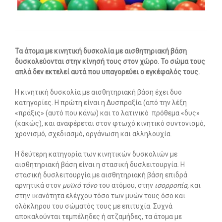
Οι υπηρεσίες μας
-- Εργοθεραπεία
Τα άτομα με κινητική δυσκολία με αισθητηριακή βάση
-- Λογοθεραπεία
δυσκολεύονται στην κίνησή τους στον χώρο. Το σώμα τους
απλά δεν εκτελεί αυτά που υπαγορεύει ο εγκέφαλός τους.
-- Συμβουλευτική
Η κινητική δυσκολία με αισθητηριακή βάση έχει δυο
-- Ειδική Αγωγή
κατηγορίες. Η πρώτη είναι η Δυσπραξία (από την λέξη
«πράξις» (αυτό που κάνω) και το λατινικό πρόθεμα «δυς»
-- Παιδοψυχίατρος
(κακώς), και αναφέρεται στον φτωχό κινητικό συντονισμό,
χρονισμό, σχεδιασμό, οργάνωση και αλληλουχία.
-- Πρώιμη Παρέμβαση
Η δεύτερη κατηγορία των κινητικών δυσκολιών με
-- Οργάνωση Μελέτης
αισθητηριακή βάση είναι η στασική δυσλειτουργία. Η
στασική δυσλειτουργία με αισθητηριακή βάση επιδρά
-- Παρέμβαση σε Ενήλικες
αρνητικά στον
μυϊκό τόνο
του ατόμου, στην
ισορροπία,
και
στην ικανότητα ελέγχου τόσο των μυών τους όσο και
Άρθρα
ολόκληρου του σώματός τους με επιτυχία. Συχνά
αποκαλούνται τεμπέληδες ή ατζαμήδες, τα άτομα με
-- Εργοθεραπεία