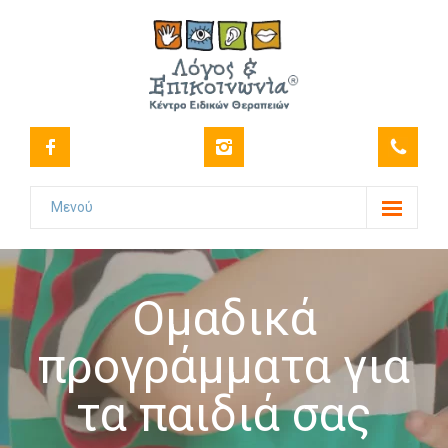
Μενού
Το Κέντρο
-- Όραμα
Oμαδικά
-- Ιστορικό
προγράμματα για
-- Πιστοποιήσεις
τα παιδιά σας
-- Στελέχωση