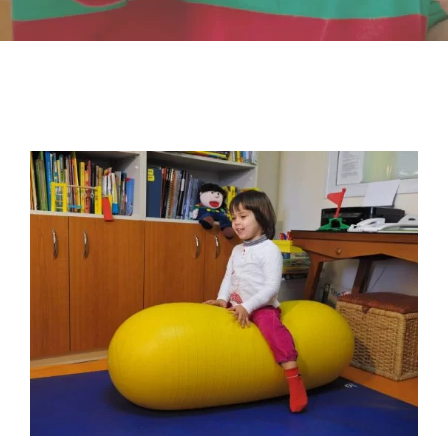
-- Επιστημονική Υπεύθυνη
-- Τα Νέα μας
-- Photo Gallery
-- Video Gallery
Διαδικασίες
-- Θεραπευτικά Υλικά & Μέθοδοι
-- Διασφάλιση Ποιότητας – Υγιεινή Χώρων
-- Ατομικά Προγράμματα
-- Κατ’οίκον Προγράμματα
-- Ομαδικά Προγράμματα
-- Προγράμματα στον Η/Υ