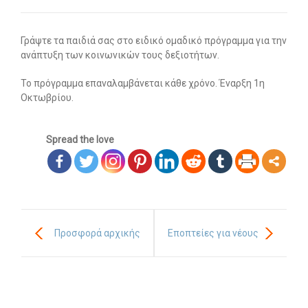
Οι υπηρεσίες μας
Γράψτε τα παιδιά σας στο ειδικό ομαδικό πρόγραμμα για την
-- Εργοθεραπεία
ανάπτυξη των κοινωνικών τους δεξιοτήτων.
-- Λογοθεραπεία
Το πρόγραμμα επαναλαμβάνεται κάθε χρόνο. Έναρξη 1η
Οκτωβρίου.
-- Συμβουλευτική
-- Ειδική Αγωγή
Spread the love
-- Παιδοψυχίατρος
-- Πρώιμη Παρέμβαση
-- Οργάνωση Μελέτης
Προσφορά αρχικής
Εποπτείες για νέους
-- Παρέμβαση σε Ενήλικες
αξιολόγησης
λογοθεραπευτές
Άρθρα
-- Εργοθεραπεία