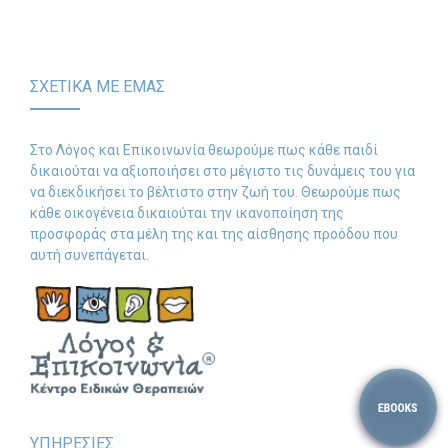
-- Λογοθεραπεία
-- Συμβουλευτική
ΣΧΕΤΙΚΑ ΜΕ ΕΜΑΣ
-- Ειδική Αγωγή
Στο Λόγος και Επικοινωνία θεωρούμε πως κάθε παιδί
-- Διαταραχές
δικαιούται να αξιοποιήσει στο μέγιστο τις δυνάμεις του για
να διεκδικήσει το βέλτιστο στην ζωή του. Θεωρούμε πως
Δωρεάν Υλικό
κάθε οικογένεια δικαιούται την ικανοποίηση της
προσφοράς στα μέλη της και της αίσθησης προόδου που
-- Ασκήσεις
αυτή συνεπάγεται.
-- Εκπαιδευτικές Αφίσες
-- Ebooks
-- Τεστ Ανίχνευσης
Επικοινωνία
ΥΠΗΡΕΣΙΕΣ