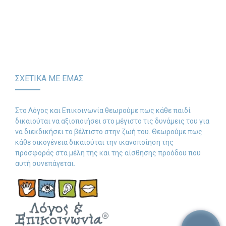
Ωφελείται από τις πιο
και Προκλήσεις –
-- Λογοθεραπεία
Βαριές Δουλειές
Δυσκολίες στην
-- Συμβουλευτική
Κατανόηση και την
-- Ειδική Αγωγή
Έκφραση
ΣΧΕΤΙΚΑ ΜΕ ΕΜΑΣ
-- Διαταραχές
Δωρεάν Υλικό
Στο Λόγος και Επικοινωνία θεωρούμε πως κάθε παιδί
δικαιούται να αξιοποιήσει στο μέγιστο τις δυνάμεις του για
-- Ασκήσεις
να διεκδικήσει το βέλτιστο στην ζωή του. Θεωρούμε πως
κάθε οικογένεια δικαιούται την ικανοποίηση της
-- Εκπαιδευτικές Αφίσες
προσφοράς στα μέλη της και της αίσθησης προόδου που
αυτή συνεπάγεται.
-- Ebooks
-- Τεστ Ανίχνευσης
Επικοινωνία