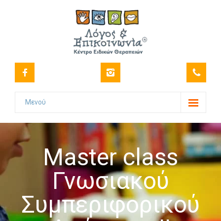
Μενού
Το Κέντρο
-- Όραμα
Master class
-- Ιστορικό
Γνωσιακού
-- Πιστοποιήσεις
Συμπεριφορικού
-- Στελέχωση