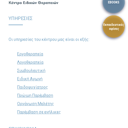
Search
for:
ΥΠΗΡΕΣΙΕΣ
SEARCH BUTTON
Οι υπηρεσίες του κέντρου μας είναι οι εξής:
Εργοθεραπεία
Λογοθεραπεία
Συμβουλευτική
Ειδική Αγωγή
Παιδοψυχίατρος
Πρώιμη Παρέμβαση
Οργάνωση Μελέτης
Παρέμβαση σε ενήλικες