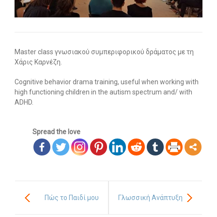
Οι υπηρεσίες μας
-- Εργοθεραπεία
Master class γνωσιακού συμπεριφορικού δράματος με τη
-- Λογοθεραπεία
Χάρις Καρνέζη.
-- Συμβουλευτική
Cognitive behavior drama training, useful when working with
high functioning children in the autism spectrum and/ with
-- Ειδική Αγωγή
ADHD.
-- Παιδοψυχίατρος
Spread the love
-- Πρώιμη Παρέμβαση
-- Οργάνωση Μελέτης
-- Παρέμβαση σε Ενήλικες
Άρθρα
Πώς το Παιδί μου
Γλωσσική Ανάπτυξη
-- Εργοθεραπεία