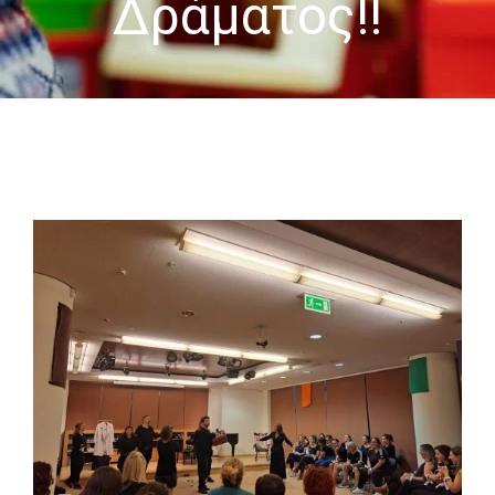
Δράματος!!
-- Επιστημονική Υπεύθυνη
-- Τα Νέα μας
-- Photo Gallery
-- Video Gallery
Διαδικασίες
-- Θεραπευτικά Υλικά & Μέθοδοι
-- Διασφάλιση Ποιότητας – Υγιεινή Χώρων
-- Ατομικά Προγράμματα
-- Κατ’οίκον Προγράμματα
-- Ομαδικά Προγράμματα
-- Προγράμματα στον Η/Υ