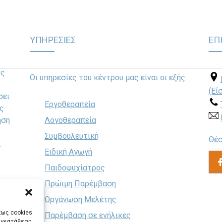
ΥΠΗΡΕΣΙΕΣ
ΕΠ
ως
Οι υπηρεσίες του κέντρου μας είναι οι εξής:
(Εί
σει
Εργοθεραπεία
ς
ηση
Λογοθεραπεία
Συμβουλευτική
Θέσ
.
Ειδική Αγωγή
Παιδοψυχίατρος
Πρώιμη Παρέμβαση
Οργάνωση Μελέτης
πως cookies
Παρέμβαση σε ενήλικες
συγκατάθεση