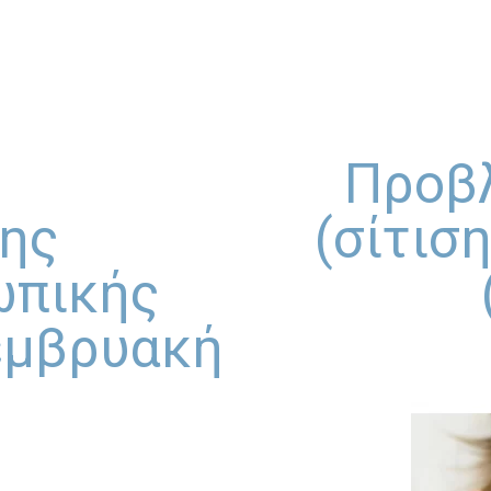
Προβ
της
(σίτισ
ωπικής
εμβρυακή