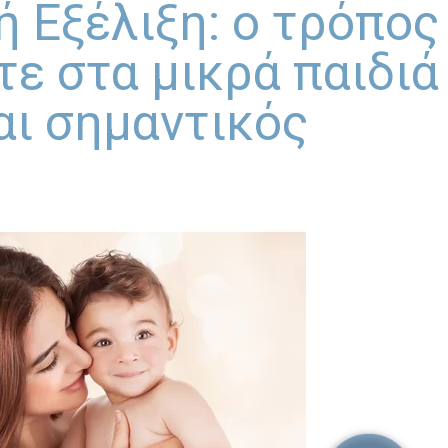
 Εξέλιξη: o τρόπος
τε στα μικρά παιδιά
αι σημαντικός