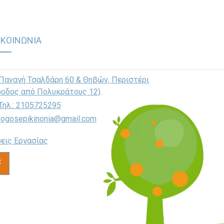
ΙΚΟΙΝΩΝΙΑ
Παναγή Τσαλδάρη 60 & Θηβών, Περιστέρι
σοδος από Πολυκράτους 12)
.
Τηλ.: 2105725295
logosepikinonia@gmail.com
εις Εργασίας