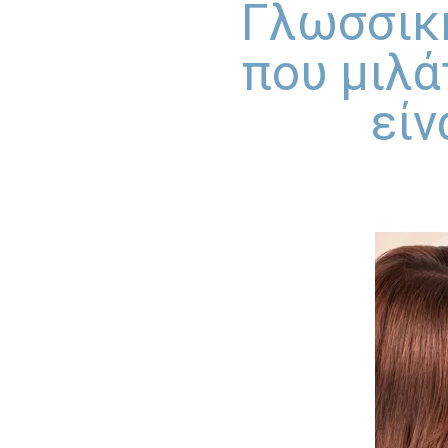
Γλωσσική
που μιλά
είν