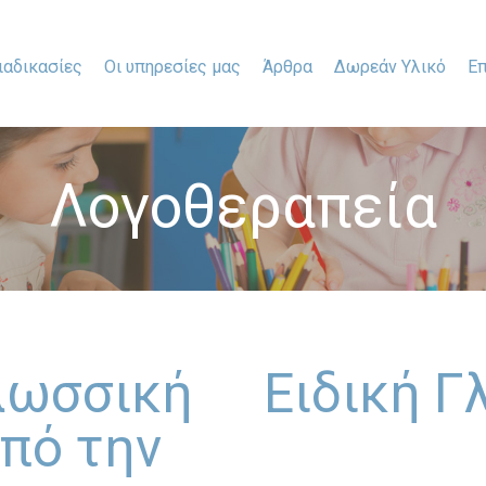
ιαδικασίες
Οι υπηρεσίες μας
Άρθρα
Δωρεάν Υλικό
Επ
Λογοθεραπεία
λωσσική
Ειδική 
πό την