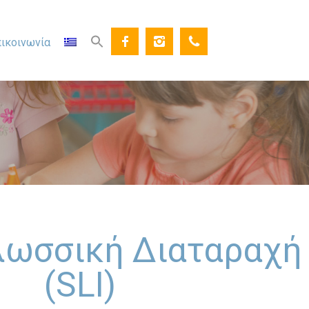
ικοινωνία
Γλωσσική Διαταραχή
(SLI)