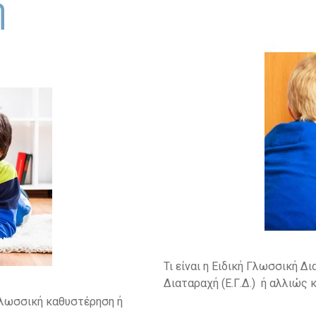
η
Τι είναι η Ειδική Γλωσσική Δι
Διαταραχή (Ε.Γ.Δ.) ή αλλιώς κ
 γλωσσική καθυστέρηση ή