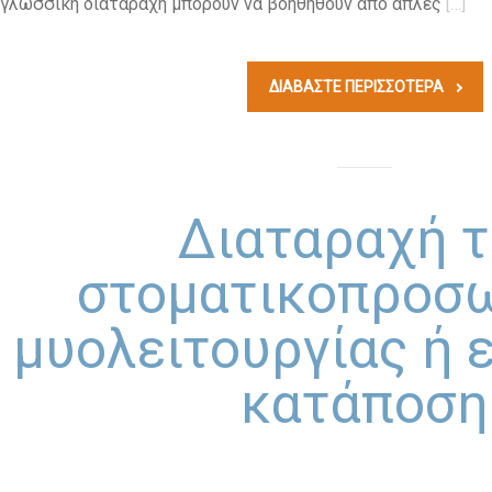
γλωσσική διαταραχή μπορούν να βοηθηθούν από απλές
[…]
ΔΙΑΒΆΣΤΕ ΠΕΡΙΣΣΟΤΕΡΑ
Διαταραχή 
στοματικοπροσ
μυολειτουργίας ή 
κατάποση