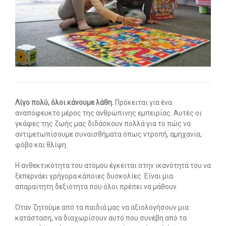
Οι υπηρεσίες μας
-- Εργοθεραπεία
-- Λογοθεραπεία
-- Συμβουλευτική
-- Ειδική Αγωγή
Λίγο πολύ, όλοι κάνουμε λάθη.
Πρόκειται για ένα
αναπόφευκτο μέρος της ανθρώπινης εμπειρίας. Αυτές οι
-- Παιδοψυχίατρος
γκάφες της ζωής μας διδάσκουν πολλά για το πώς να
αντιμετωπίσουμε συναισθήματα όπως ντροπή, αμηχανία,
-- Πρώιμη Παρέμβαση
φόβο και θλίψη.
-- Οργάνωση Μελέτης
Η ανθεκτικότητα του ατόμου έγκειται στην ικανότητά του να
ξεπερνάει γρήγορα κάποιες δυσκολίες. Είναι μια
-- Παρέμβαση σε Ενήλικες
απαραίτητη δεξιότητα που όλοι πρέπει να μάθουν.
Άρθρα
Όταν ζητούμε από τα παιδιά μας να αξιολογήσουν μια
κατάσταση, να διαχωρίσουν αυτό που συνέβη από τα
-- Εργοθεραπεία