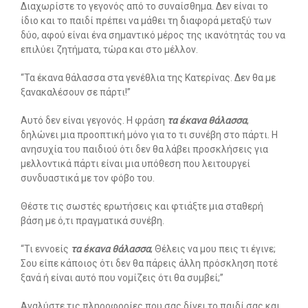
Διαχωρίστε το γεγονός από το συναίσθημα. Δεν είναι το
ίδιο και το παιδί πρέπει να μάθει τη διαφορά μεταξύ των
Search
δύο, αφού είναι ένα σημαντικό μέρος της ικανότητάς του να
for:
επιλύει ζητήματα, τώρα και στο μέλλον.
SEARCH BUTTON
“Τα έκανα θάλασσα στα γενέθλια της Κατερίνας. Δεν θα με
ξανακαλέσουν σε πάρτι!”
Αυτό δεν είναι γεγονός. Η φράση
τα έκανα θάλασσα
,
δηλώνει μια προοπτική μόνο για το τι συνέβη στο πάρτι. Η
ανησυχία του παιδιού ότι δεν θα λάβει προσκλήσεις για
μελλοντικά πάρτι είναι μια υπόθεση που λειτουργεί
συνδυαστικά με τον φόβο του.
Θέστε τις σωστές ερωτήσεις και φτιάξτε μια σταθερή
βάση με ό,τι πραγματικά συνέβη.
“Τι εννοείς
τα έκανα θάλασσα
; Θέλεις να μου πεις τι έγινε;
Σου είπε κάποιος ότι δεν θα πάρεις άλλη πρόσκληση ποτέ
ξανά ή είναι αυτό που νομίζεις ότι θα συμβεί;”
Αναλύστε τις πληροφορίες που σας δίνει το παιδί σας και