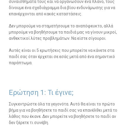
συναισθήματά τους και να οργανώσουν ένα πλάνο, τους
δίνουμε ένα σχεδιάγραμμα δια βίου ενδυνάμωσης για να
-- Λογοθεραπεία
επανέρχονται από κακές καταστάσεις.
-- Συμβουλευτική
Δεν μπορούμε να σταματήσουμε το αναπόφευκτο, αλλά
μπορούμε να βοηθήσουμε τα παιδιά μας να γίνουν μικροί,
-- Ειδική Αγωγή
ανθεκτικοί λύτες προβλημάτων. Να είστε σίγουροι.
-- Διαταραχές
Αυτές είναι οι 5 ερωτήσεις που μπορείτε να κάνετε στα
παιδί σας όταν έρχεται σε εσάς μετά από ένα σημαντικό
Δωρεάν Υλικό
παράπτωμα.
-- Ασκήσεις
-- Εκπαιδευτικές Αφίσες
Ερώτηση 1: Τι έγινε;
-- Ebooks
Συγκεντρώστε όλα τα γεγονότα. Αυτό θα είναι το πρώτο
βήμα για να βοηθήσετε το παιδί σας να επανέλθει μετά το
-- Τεστ Ανίχνευσης
λάθος που έκανε. Δεν μπορείτε να βοηθήσετε το παιδί αν
δεν ξέρετε τι συνέβη.
Επικοινωνία