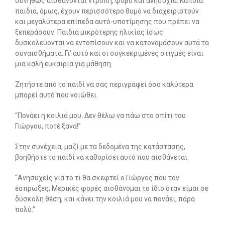
συνήθως αισθάνονται ντροπή, φόβο και ανησυχία. Κάποια
παιδιά, όμως, έχουν περισσότερο θυμό να διαχειριστούν
και μεγαλύτερα επίπεδα αυτό-υποτίμησης που πρέπει να
ξεπεράσουν. Παιδιά μικρότερης ηλικίας ίσως
δυσκολεύονται να εντοπίσουν και να κατονομάσουν αυτά τα
συναισθήματα. Γι’ αυτό και οι συγκεκριμένες στιγμές είναι
μια καλή ευκαιρία για μάθηση.
Ζητήστε από το παιδί να σας περιγράψει όσο καλύτερα
μπορεί αυτό που νοιώθει.
“Πονάει η κοιλιά μου. Δεν θέλω να πάω στο σπίτι του
Γιώργου, ποτέ ξανά!”
Στην συνέχεια, μαζί με τα δεδομένα της κατάστασης,
βοηθήστε το παιδί να καθορίσει αυτό που αισθάνεται.
“Ανησυχείς για το τι θα σκεφτεί ο Γιώργος που τον
έσπρωξες; Μερικές φορές αισθάνομαι το ίδιο όταν είμαι σε
δύσκολη θέση, και κάνει την κοιλιά μου να πονάει, πάρα
πολύ.”