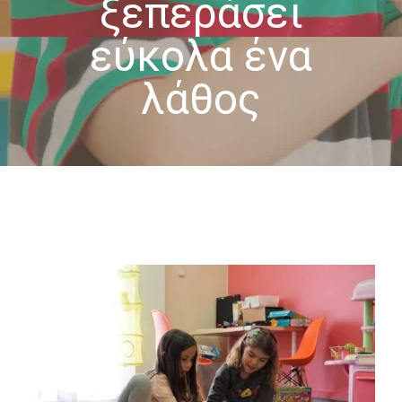
ξεπεράσει
-- Επιστημονική Υπεύθυνη
εύκολα ένα
-- Τα Νέα μας
λάθος
-- Photo Gallery
-- Video Gallery
Διαδικασίες
-- Θεραπευτικά Υλικά & Μέθοδοι
-- Διασφάλιση Ποιότητας – Υγιεινή Χώρων
-- Ατομικά Προγράμματα
-- Κατ’οίκον Προγράμματα
-- Ομαδικά Προγράμματα
-- Προγράμματα στον Η/Υ