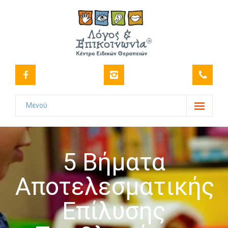
Μενού
Το Κέντρο
-- Όραμα
5 Βήματα
-- Ιστορικό
Αποτελεσματικής
-- Πιστοποιήσεις
Επίλυσης
-- Στελέχωση