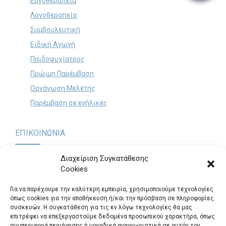
Εργοθεραπεία
Λογοθεραπεία
Search
Συμβουλευτική
for:
SEARCH BUTTON
Ειδική Αγωγή
Παιδοψυχίατρος
Πρώιμη Παρέμβαση
Οργάνωση Μελέτης
Παρέμβαση σε ενήλικες
ΕΠΙΚΟΙΝΩΝΙΑ
Διαχείριση Συγκατάθεσης
Cookies
Παναγή Τσαλδάρη 60 & Θηβών, Περιστέρι (Είσοδος από
Πολυκράτους 12)
.
Για να παρέχουμε την καλύτερη εμπειρία, χρησιμοποιούμε τεχνολογίες
Τηλ.: 2105725295
όπως cookies για την αποθήκευση ή/και την πρόσβαση σε πληροφορίες
συσκευών. Η συγκατάθεση για τις εν λόγω τεχνολογίες θα μας
logosepikinonia@gmail.com
επιτρέψει να επεξεργαστούμε δεδομένα προσωπικού χαρακτήρα, όπως
συμπεριφορά περιήγησης ή μοναδικά αναγνωριστικά σε αυτόν τον