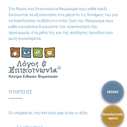
Στο Λόγος και Επικοινωνία θεωρούμε πως κάθε παιδί
-- Λογοθεραπεία
δικαιούται να αξιοποιήσει στο μέγιστο τις δυνάμεις του για
να διεκδικήσει το βέλτιστο στην ζωή του. Θεωρούμε πως
-- Συμβουλευτική
κάθε οικογένεια δικαιούται την ικανοποίηση της
προσφοράς στα μέλη της και της αίσθησης προόδου που
-- Ειδική Αγωγή
αυτή συνεπάγεται.
-- Διαταραχές
Δωρεάν Υλικό
-- Ασκήσεις
-- Εκπαιδευτικές Αφίσες
ΥΠΗΡΕΣΙΕΣ
-- Ebooks
-- Τεστ Ανίχνευσης
Οι υπηρεσίες του κέντρου μας είναι οι εξής:
Επικοινωνία