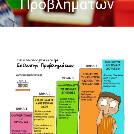
Προβλημάτων
-- Επιστημονική Υπεύθυνη
-- Τα Νέα μας
-- Photo Gallery
-- Video Gallery
Διαδικασίες
-- Θεραπευτικά Υλικά & Μέθοδοι
-- Διασφάλιση Ποιότητας – Υγιεινή Χώρων
-- Ατομικά Προγράμματα
-- Κατ’οίκον Προγράμματα
-- Ομαδικά Προγράμματα
-- Προγράμματα στον Η/Υ