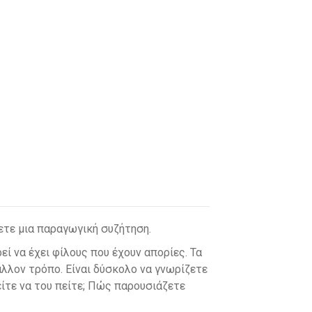
ετε μια παραγωγική συζήτηση.
εί να έχει φίλους που έχουν απορίες. Τα
 άλλον τρόπο. Είναι δύσκολο να γνωρίζετε
είτε να του πείτε; Πώς παρουσιάζετε