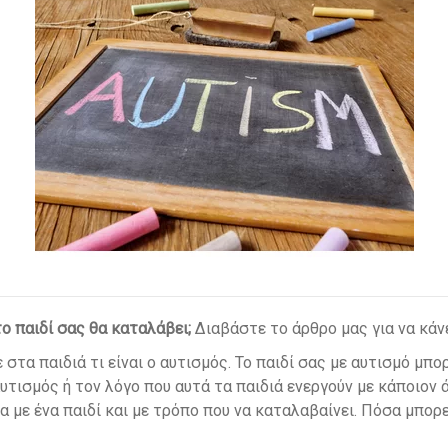
ο παιδί σας θα καταλάβει;
Διαβάστε το άρθρο μας για να κάν
στα παιδιά τι είναι ο αυτισμός. Το παιδί σας με αυτισμό μπορ
 αυτισμός ή τον λόγο που αυτά τα παιδιά ενεργούν με κάποιον
α με ένα παιδί και με τρόπο που να καταλαβαίνει. Πόσα μπορ