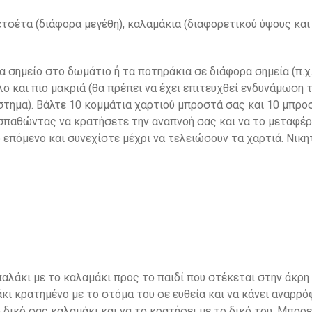
τσέτα (διάφορα μεγέθη), καλαμάκια (διαφορετικού ύψους και π
α σημείο στο δωμάτιο ή τα ποτηράκια σε διάφορα σημεία (π.χ
λο και πιο μακριά (θα πρέπει να έχει επιτευχθεί ενδυνάμωση 
στημα). Βάλτε 10 κομμάτια χαρτιού μπροστά σας και 10 μπροσ
οσπαθώντας να κρατήσετε την αναπνοή σας και να το μεταφέ
επόμενο και συνεχίστε μέχρι να τελειώσουν τα χαρτιά. Νικητ
αλάκι με το καλαμάκι προς το παιδί που στέκεται στην άκρ
μάκι κρατημένο με το στόμα του σε ευθεία και να κάνει αναρρ
δικό σας καλαμάκι και να το κρατήσει με το δικό του. Μπορεί