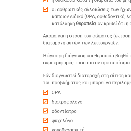
η δυσκολία κατά τη διάρκεια του μη
οι αρθρωτικές αλλοιώσεις των ήχων σ,
κάποιον ειδικό (ΩΡΛ, ορθοδοντικό, λ
κατάλληλη
θεραπεία
, αν κριθεί ότι
Ακόμα και η στάση του σώματος (έκταση 
διαταραχή αυτών των λειτουργιών.
Η έγκαιρη διάγνωση και θεραπεία βοηθά
συμπεριφορές τόσο πιο αντιμετωπίσιμες 
Εάν διαγνωστεί διαταραχή στη σίτιση κα
του προβλήματος και μπορεί να περιλαμ
ΩΡΛ
διατροφολόγο
οδοντίατρο
ψυχολόγο
εργοθεραπευτή