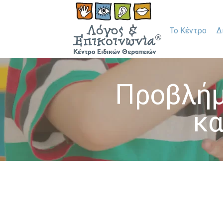
Το Κέντρο
Δ
Προβλήμ
κα