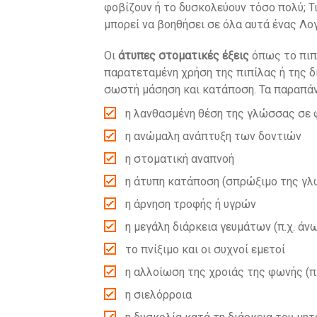
φοβίζουν ή το δυσκολεύουν τόσο πολύ; Τι
μπορεί να βοηθήσει σε όλα αυτά ένας Λο
Οι
άτυπες στοματικές έξεις
όπως το πιπ
παρατεταμένη χρήση της πιπίλας ή της δ
σωστή μάσηση και κατάποση. Τα παραπά
η λανθασμένη θέση της γλώσσας σε φ
η ανώμαλη ανάπτυξη των δοντιών
η στοματική αναπνοή
η άτυπη κατάποση (σπρώξιμο της γλ
η άρνηση τροφής ή υγρών
η μεγάλη διάρκεια γευμάτων (π.χ. άνω
το πνίξιμο και οι συχνοί εμετοί
η αλλοίωση της χροιάς της φωνής (π.
η σιελόρροια