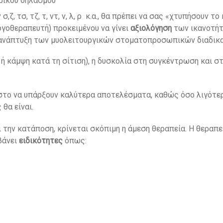
τρικού θηλασμού
ζ, τσ, τζ, τ, ντ, ν, λ, ρ κ.α., θα πρέπει να σας «χτυπήσουν τ
ογοθεραπευτή) προκειμένου να γίνει
αξιολόγηση
των ικανοτήτ
 η ανάπτυξη των μυολειτουργικών στοματοπροσωπικών διαδικα
ή κάμψη κατά τη σίτιση), η δυσκολία στη συγκέντρωση και σ
 στο να υπάρξουν καλύτερα αποτελέσματα, καθώς όσο λιγότερ
θα είναι.
ι την κατάποση, κρίνεται σκόπιμη η άμεση θεραπεία. Η θεραπ
βάνει
ειδικότητες
όπως: