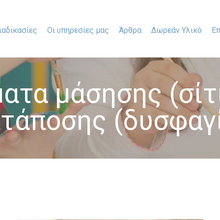
ιαδικασίες
Οι υπηρεσίες μας
Άρθρα
Δωρεάν Υλικό
Επ
ατα μάσησης (σίτι
τάποσης (δυσφαγ