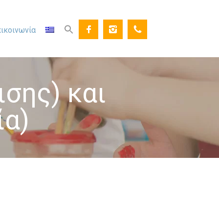
ικοινωνία
σης) και
ία)