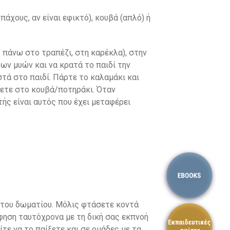
άχους, αν είναι εφικτό), κουβά (απλό) ή
. πάνω στο τραπέζι, στη καρέκλα), στην
των μυών και να κρατά το παιδί την
τά στο παιδί. Πάρτε το καλαμάκι και
ρετε στο κουβά/ποτηράκι. Όταν
ής είναι αυτός που έχει μεταφέρει
η του δωματίου. Μόλις φτάσετε κοντά
όφηση ταυτόχρονα με τη δική σας εκπνοή
τε να το παίξετε και σε ομάδες με τα