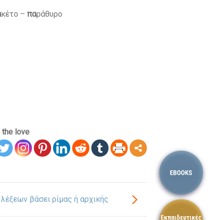
α
κέτο –
πα
ράθυρο
 the love
λέξεων βάσει ρίμας ή αρχικής