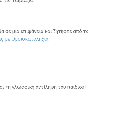
 τις ταιριάξει.
α σε μία επιφάνεια και ζητήστε από το
εις με Ομοιοκαταληξία
και τη γλωσσική αντίληψη του παιδιού!