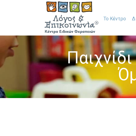
Το Κέντρο
Δ
Παιχνίδι
Όμ