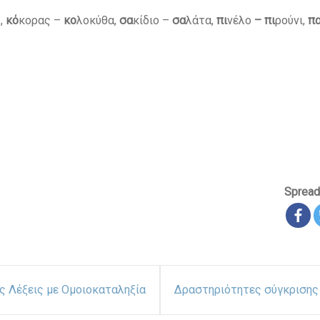
,
κό
κορας –
κο
λοκύθα,
σα
κίδιο –
σα
λάτα,
πι
νέλο
– πι
ρούνι,
π
Spread
ις Λέξεις με Ομοιοκαταληξία
Δραστηριότητες σύγκρισης 