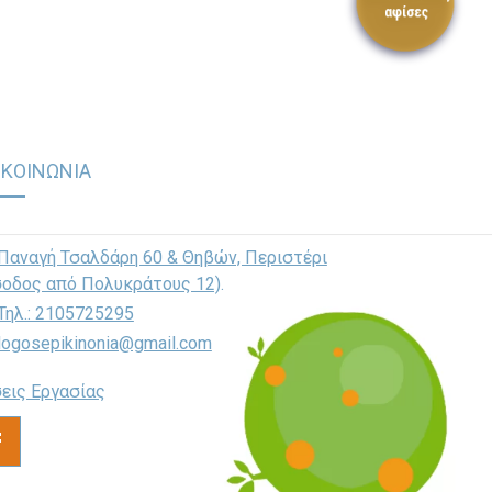
ΙΚΟΙΝΩΝΙΑ
Παναγή Τσαλδάρη 60 & Θηβών, Περιστέρι
σοδος από Πολυκράτους 12)
.
Τηλ.: 2105725295
logosepikinonia@gmail.com
εις Εργασίας