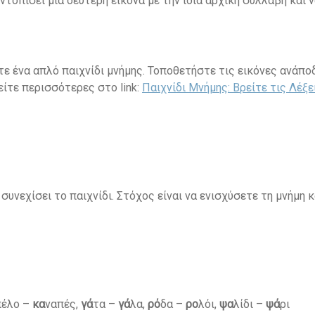
εντοπίσει μια δεύτερη εικόνα με την ίδια αρχική συλλαβή και να
ε ένα απλό παιχνίδι μνήμης. Τοποθετήστε τις εικόνες ανάποδ
ρείτε περισσότερες στο link:
Παιχνίδι Μνήμης: Βρείτε τις Λέξ
 συνεχίσει το παιχνίδι. Στόχος είναι να ενισχύσετε τη μνήμη 
πέλο –
κα
ναπές,
γά
τα –
γά
λα,
ρό
δα –
ρο
λόι,
ψα
λίδι –
ψά
ρι