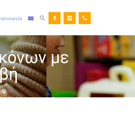
ικοινωνία
ικόνων με
αβή