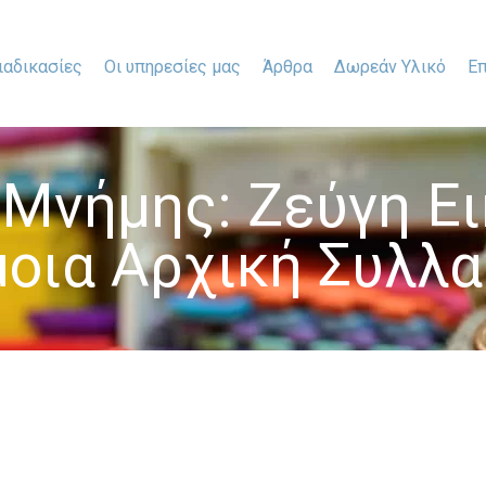
ιαδικασίες
Οι υπηρεσίες μας
Άρθρα
Δωρεάν Υλικό
Επ
 Μνήμης: Ζεύγη Ε
οια Αρχική Συλλ