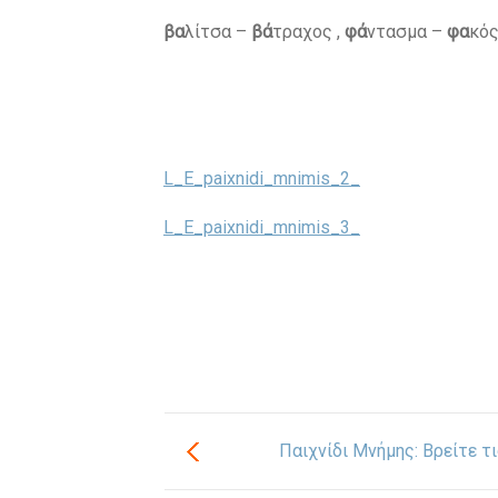
βα
λίτσα –
βά
τραχος ,
φά
ντασμα –
φα
κός
L_E_paixnidi_mnimis_2_
L_E_paixnidi_mnimis_3_
Παιχνίδι Μνήμης: Βρείτε τ