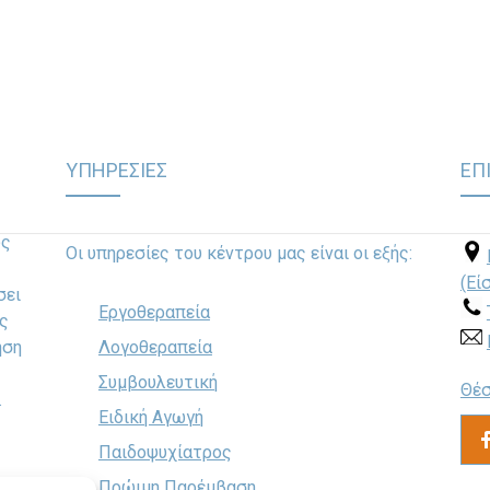
συλλαβής
ΥΠΗΡΕΣΙΕΣ
ΕΠ
ως
Οι υπηρεσίες του κέντρου μας είναι οι εξής:
(Εί
σει
Εργοθεραπεία
ς
ηση
Λογοθεραπεία
Συμβουλευτική
Θέσ
.
Ειδική Αγωγή
Παιδοψυχίατρος
Πρώιμη Παρέμβαση