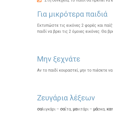
Στη συνέχεια, το παιδί θα πρέπει να 
Για μικρότερα παιδιά
Εκτυπώστε τις εικόνες 2 φορές και παίξτ
παιδί να βρει τις 2 όμοιες εικόνες. Θα β
Μην ξεχνάτε
Αν το παιδί κουραστεί, μην το πιέσετε να
Ζευγάρια λέξεων
σα
λιγκάρι –
σα
ΐτα,
μα
νιτάρι –
μά
σκα,
κα