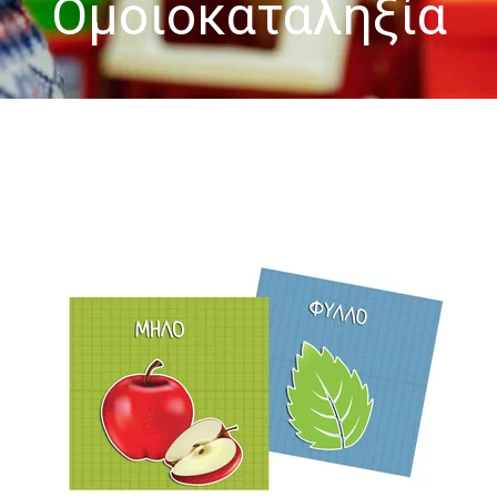
Ομοιοκαταληξία
-- Επιστημονική Υπεύθυνη
-- Τα Νέα μας
-- Photo Gallery
-- Video Gallery
Διαδικασίες
-- Θεραπευτικά Υλικά & Μέθοδοι
-- Διασφάλιση Ποιότητας – Υγιεινή Χώρων
-- Ατομικά Προγράμματα
-- Κατ’οίκον Προγράμματα
-- Ομαδικά Προγράμματα
-- Προγράμματα στον Η/Υ