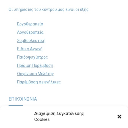
Οι υπηρεσίες του κέντρου μας είναι οι εξής:
Εργοθεραπεία
Λογοθεραπεία
Συμβουλευτική
Ειδική Αγωγή
Παιδοψυχίατρος
Πρώιμη Παρέμβαση
Οργάνωση Μελέτης
Παρέμβαση σε ενήλικες
ΕΠΙΚΟΙΝΩΝΙΑ
Διαχείριση Συγκατάθεσης
Cookies
Παναγή Τσαλδάρη 60 & Θηβών, Περιστέρι (Είσοδος από
Πολυκράτους 12)
.