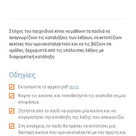
Οι υπηρεσίες μας
-- Εργοθεραπεία
Στόχος του παιχνιδιού είναι να μάθουν τα παιδιά να
-- Λογοθεραπεία
αναγνωρίζουν τις καταλήξεις των λέξεων, να εντοπίζουν
εκείνες που ομοιοκαταληκτούν και να τις βάζουν σε
-- Συμβουλευτική
ομάδες, ξεχωριστά από τις υπόλοιπες λέξεις με
διαφορετική κατάληξη
.
-- Ειδική Αγωγή
-- Παιδοψυχίατρος
Οδηγίες
-- Πρώιμη Παρέμβαση
Εκτυπώστε το αρχείο pdf
αυτό
.
Κόψτε τις εικόνες και τοποθετήστε τις ανάποδα σε μια
-- Οργάνωση Μελέτης
επιφάνεια.
-- Παρέμβαση σε Ενήλικες
Ζητήστε από το παιδί να γυρίσει μία εικόνα και να
συγκρατήσει την κατάληξη της λέξης που απεικονίζει.
Άρθρα
Στη συνέχεια, το παιδί θα πρέπει να εντοπίσει μια
δεύτερη εικόνα που ομοιοκαταληκτεί με την πρώτη και
-- Εργοθεραπεία