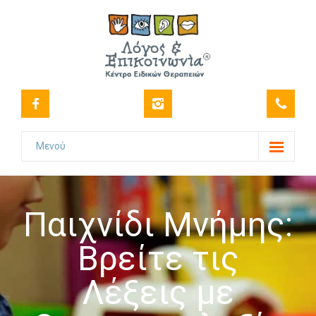
Μενού
Το Κέντρο
-- Όραμα
Παιχνίδι Μνήμης:
-- Ιστορικό
Βρείτε τις
-- Πιστοποιήσεις
Λέξεις με
-- Στελέχωση