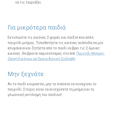
να τις ταιριάξει.
-- Λογοθεραπεία
-- Συμβουλευτική
Για μικρότερα παιδιά
-- Ειδική Αγωγή
Εκτυπώστε τις εικόνες 2 φορές και παίξτε ένα απλό
-- Διαταραχές
παιχνίδι μνήμης. Τοποθετήστε τις εικόνες ανάποδα σε μία
επιφάνεια και ζητήστε από το παιδί να βρει τις 2 όμοιες
Δωρεάν Υλικό
εικόνες. Θα βρείτε περισσότερες στο link:
Παιχνίδι Μνήμης:
Ζεύγη Εικόνων με Όμοια Αρχική Συλλαβή
-- Ασκήσεις
Μην ξεχνάτε
-- Εκπαιδευτικές Αφίσες
Αν το παιδί κουραστεί, μην το πιέσετε να συνεχίσει το
-- Ebooks
παιχνίδι. Στόχος είναι να ενισχύσετε τη μνήμη και τη
γλωσσική αντίληψη του παιδιού!
-- Τεστ Ανίχνευσης
Επικοινωνία