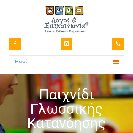
Μενού
Το Κέντρο
-- Όραμα
Παιχνίδι
-- Ιστορικό
Γλωσσικής
-- Πιστοποιήσεις
Κατανόησης
-- Στελέχωση