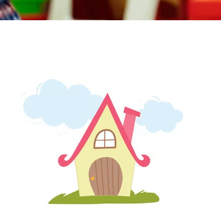
-- Επιστημονική Υπεύθυνη
-- Τα Νέα μας
-- Photo Gallery
-- Video Gallery
Διαδικασίες
-- Θεραπευτικά Υλικά & Μέθοδοι
-- Διασφάλιση Ποιότητας – Υγιεινή Χώρων
-- Ατομικά Προγράμματα
-- Κατ’οίκον Προγράμματα
-- Ομαδικά Προγράμματα
-- Προγράμματα στον Η/Υ