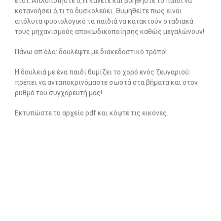
έτσι. Απλοποιήστε ό,τι κάνετε και βοηθήστε το παιδί να
κατανοήσει ό,τι το δυσκολεύει. Θυμηθείτε πως είναι
-- Λογοθεραπεία
απόλυτα φυσιολογικό τα παιδιά να κατακτούν σταδιακά
τους μηχανισμούς αποκωδικοποίησης καθώς μεγαλώνουν!
-- Συμβουλευτική
Πάνω απ’όλα: δουλέψτε με διακεδαστικό τρόπο!
-- Ειδική Αγωγή
Η δουλειά με ένα παιδί θυμίζει το χορό ενός ζευγαριού:
-- Διαταραχές
πρέπει να ανταποκρινόμαστε σωστά στα βήματα και στον
ρυθμό του συγχορευτή μας!
Δωρεάν Υλικό
Εκτυπώστε το αρχείο pdf και κόψτε τις εικόνες.
-- Ασκήσεις
-- Εκπαιδευτικές Αφίσες
-- Ebooks
-- Τεστ Ανίχνευσης
Επικοινωνία