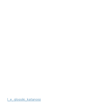
Search
for:
SEARCH BUTTON
l_e_glossiki_katanoisi