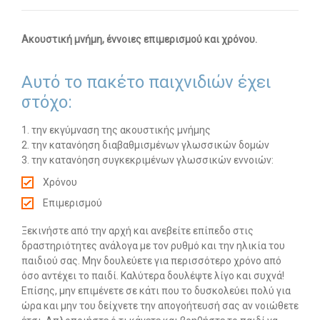
Οι υπηρεσίες μας
Ακουστική μνήμη, έννοιες επιμερισμού και χρόνου.
-- Εργοθεραπεία
Αυτό το πακέτο παιχνιδιών έχει
-- Λογοθεραπεία
στόχο:
-- Συμβουλευτική
1. την εκγύμναση της ακουστικής μνήμης
-- Ειδική Αγωγή
2. την κατανόηση διαβαθμισμένων γλωσσικών δομών
3. την κατανόηση συγκεκριμένων γλωσσικών εννοιών:
-- Παιδοψυχίατρος
Χρόνου
-- Πρώιμη Παρέμβαση
Επιμερισμού
-- Οργάνωση Μελέτης
Ξεκινήστε από την αρχή και ανεβείτε επίπεδο στις
δραστηριότητες ανάλογα με τον ρυθμό και την ηλικία του
-- Παρέμβαση σε Ενήλικες
παιδιού σας. Μην δουλεύετε για περισσότερο χρόνο από
όσο αντέχει το παιδί. Καλύτερα δουλέψτε λίγο και συχνά!
Άρθρα
Επίσης, μην επιμένετε σε κάτι που το δυσκολεύει πολύ για
ώρα και μην του δείχνετε την απογοήτευσή σας αν νοιώθετε
-- Εργοθεραπεία