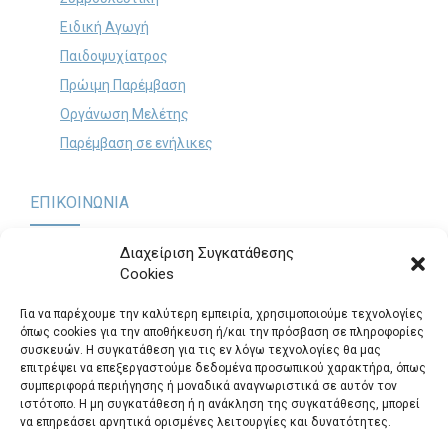
Ειδική Αγωγή
Παιδοψυχίατρος
Πρώιμη Παρέμβαση
Οργάνωση Μελέτης
Παρέμβαση σε ενήλικες
ΕΠΙΚΟΙΝΩΝΙΑ
Διαχείριση Συγκατάθεσης
Cookies
Παναγή Τσαλδάρη 60 & Θηβών, Περιστέρι (Είσοδος από
Πολυκράτους 12)
.
Για να παρέχουμε την καλύτερη εμπειρία, χρησιμοποιούμε τεχνολογίες
Τηλ.: 2105725295
όπως cookies για την αποθήκευση ή/και την πρόσβαση σε πληροφορίες
συσκευών. Η συγκατάθεση για τις εν λόγω τεχνολογίες θα μας
logosepikinonia@gmail.com
επιτρέψει να επεξεργαστούμε δεδομένα προσωπικού χαρακτήρα, όπως
συμπεριφορά περιήγησης ή μοναδικά αναγνωριστικά σε αυτόν τον
Θέσεις Εργασίας
ιστότοπο. Η μη συγκατάθεση ή η ανάκληση της συγκατάθεσης, μπορεί
να επηρεάσει αρνητικά ορισμένες λειτουργίες και δυνατότητες.