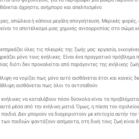
σθάνεται άχρηστο, ανήμπορο και απελπισμένο.
τρες, απώλεια ή κάποια μεγάλη απογοήτευση. Μερικές φορές,
 είναι το αποτέλεσμα μιας χημικής ανισορροπίας στο σώμα κ
 επηρεάζει όλες τις πλευρές της ζωής μας: εργασία, οικογένεια
ρεάζει μόνο τους ενήλικες. Είναι ένα πραγματικό πρόβλημα π
σίας διότι δεν προκαλείται από παράγοντες της ενήλικης ζω
άθλιψη να νομίζει πως μόνο αυτό αισθάνεται έτσι και κανείς δ
τάθλιψη αισθάνεται πως όλοι το αντιπαθούν.
ς ενήλικες να καταλάβουν πόσο δύσκολα είναι τα προβλήματ
 αυτά μέσα από την ενήλικη ματιά. Όμως, η πίεση του σχολείο
παιδιά. Δεν μπορούν να διαχειριστούν με επιτυχία αυτήν την 
των παιδιών φαντάζουν ασήμαντα, στη δική τους ζωή είναι 