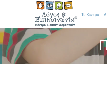
Το Κέντρο
Δ
Π