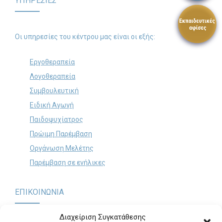
ΥΠΗΡΕΣΙΕΣ
Search
for:
Οι υπηρεσίες του κέντρου μας είναι οι εξής:
SEARCH BUTTON
Εργοθεραπεία
Λογοθεραπεία
Συμβουλευτική
Ειδική Αγωγή
Παιδοψυχίατρος
Πρώιμη Παρέμβαση
Οργάνωση Μελέτης
Παρέμβαση σε ενήλικες
ΕΠΙΚΟΙΝΩΝΙΑ
Διαχείριση Συγκατάθεσης