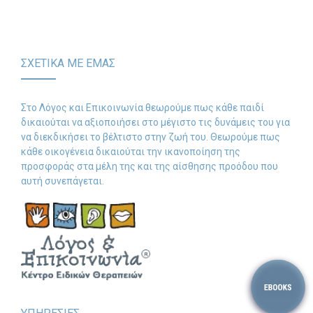
-- Λογοθεραπεία
-- Συμβουλευτική
ΣΧΕΤΙΚΑ ΜΕ ΕΜΑΣ
-- Ειδική Αγωγή
Στο Λόγος και Επικοινωνία θεωρούμε πως κάθε παιδί
-- Διαταραχές
δικαιούται να αξιοποιήσει στο μέγιστο τις δυνάμεις του για
να διεκδικήσει το βέλτιστο στην ζωή του. Θεωρούμε πως
Δωρεάν Υλικό
κάθε οικογένεια δικαιούται την ικανοποίηση της
προσφοράς στα μέλη της και της αίσθησης προόδου που
-- Ασκήσεις
αυτή συνεπάγεται.
-- Εκπαιδευτικές Αφίσες
-- Ebooks
-- Τεστ Ανίχνευσης
Επικοινωνία