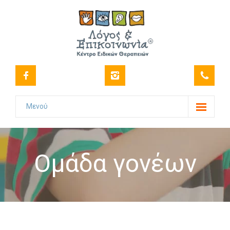
Μενού
Το Κέντρο
-- Όραμα
Ομάδα γονέων
-- Ιστορικό
-- Πιστοποιήσεις
-- Στελέχωση