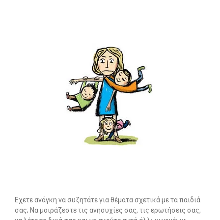
-- Επιστημονική Υπεύθυνη
-- Τα Νέα μας
-- Photo Gallery
-- Video Gallery
Διαδικασίες
-- Θεραπευτικά Υλικά & Μέθοδοι
-- Διασφάλιση Ποιότητας – Υγιεινή Χώρων
-- Ατομικά Προγράμματα
-- Κατ’οίκον Προγράμματα
-- Ομαδικά Προγράμματα
Εχετε ανάγκη να συζητάτε για θέματα σχετικά με τα παιδιά
σας; Να μοιράζεστε τις ανησυχίες σας, τις ερωτήσεις σας,
-- Προγράμματα στον Η/Υ