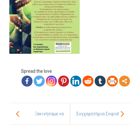
-- Λογοθεραπεία
-- Συμβουλευτική
-- Ειδική Αγωγή
-- Διαταραχές
Δωρεάν Υλικό
Spread the love
-- Ασκήσεις
-- Εκπαιδευτικές Αφίσες
-- Ebooks
Ξεκινήσαμε να
Συγχαρητήρια Σοφία!
-- Τεστ Ανίχνευσης
μαζευόμαστε και να
Επικοινωνία