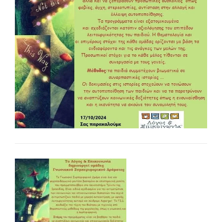
Οι υπηρεσίες μας
-- Εργοθεραπεία
-- Λογοθεραπεία
-- Συμβουλευτική
-- Ειδική Αγωγή
-- Παιδοψυχίατρος
-- Πρώιμη Παρέμβαση
-- Οργάνωση Μελέτης
-- Παρέμβαση σε Ενήλικες
Άρθρα
-- Εργοθεραπεία