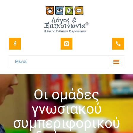
Μενού
Το Κέντρο
-- Όραμα
Οι ομάδες
-- Ιστορικό
γνωσιακού
-- Πιστοποιήσεις
συμπεριφορικού
-- Στελέχωση