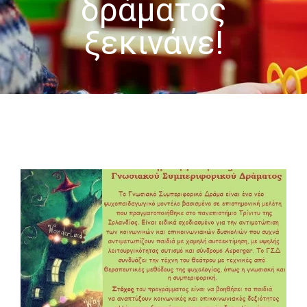
δράματος
-- Επιστημονική Υπεύθυνη
ξεκινάνε!
-- Τα Νέα μας
-- Photo Gallery
-- Video Gallery
Διαδικασίες
-- Θεραπευτικά Υλικά & Μέθοδοι
-- Διασφάλιση Ποιότητας – Υγιεινή Χώρων
-- Ατομικά Προγράμματα
-- Κατ’οίκον Προγράμματα
-- Ομαδικά Προγράμματα
-- Προγράμματα στον Η/Υ