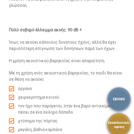
γλώσσας.
Πολύ σοβαρό έλλειμμα ακοής: 90 dB +
Ίσως να ακούει κάποιους δυνατούς ήχους, αλλά θα έχει
περισσότερη επίγνωση των δονήσεων παρά των ήχων.
Η χρήση ακουστικού βαρηκοΐας είναι απαραίτητη.
Με τη χρήση ενός ακουστικού βαρηκοΐας, το παιδί θα είναι
σε θέση να ακούει:
όργανα
χειροκρότημα κοινού
τον ήχο που παράγεται, όταν ένα βαρύ αντικείμενο
πέσει σε ένα σκληρό δάπεδο
χτύπημα της πόρτας
μεγάλη, βαθιά καμπάνα