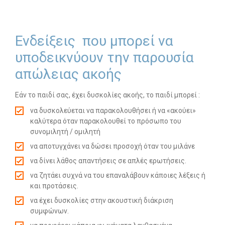
-- Λογοθεραπεία
Ενδείξεις που μπορεί να
-- Συμβουλευτική
υποδεικνύουν την παρουσία
-- Ειδική Αγωγή
απώλειας ακοής
-- Διαταραχές
Εάν το παιδί σας, έχει δυσκολίες ακοής, το παιδί μπορεί :
Δωρεάν Υλικό
να δυσκολεύεται να παρακολουθήσει ή να «ακούει»
καλύτερα όταν παρακολουθεί το πρόσωπο του
-- Ασκήσεις
συνομιλητή / ομιλητή
-- Εκπαιδευτικές Αφίσες
να αποτυγχάνει να δώσει προσοχή όταν του μιλάνε
να δίνει λάθος απαντήσεις σε απλές ερωτήσεις.
-- Ebooks
να ζητάει συχνά να του επαναλάβουν κάποιες λέξεις ή
και προτάσεις.
-- Τεστ Ανίχνευσης
να έχει δυσκολίες στην ακουστική διάκριση
Επικοινωνία
συμφώνων.