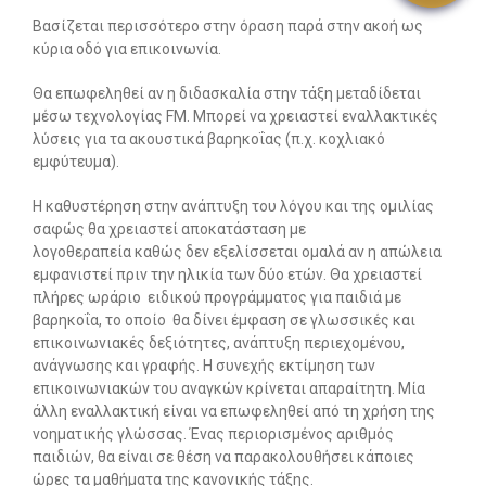
Βασίζεται περισσότερο στην όραση παρά στην ακοή ως
κύρια οδό για επικοινωνία.
Θα επωφεληθεί αν η διδασκαλία στην τάξη μεταδίδεται
μέσω τεχνολογίας FM. Μπορεί να χρειαστεί εναλλακτικές
λύσεις για τα ακουστικά βαρηκοΐας (π.χ. κοχλιακό
εμφύτευμα).
Η καθυστέρηση στην ανάπτυξη του λόγου και της ομιλίας
σαφώς θα χρειαστεί αποκατάσταση με
λογοθεραπεία καθώς δεν εξελίσσεται ομαλά αν η απώλεια
εμφανιστεί πριν την ηλικία των δύο ετών. Θα χρειαστεί
πλήρες ωράριο ειδικού προγράμματος για παιδιά με
βαρηκοΐα, το οποίο θα δίνει έμφαση σε γλωσσικές και
επικοινωνιακές δεξιότητες, ανάπτυξη περιεχομένου,
ανάγνωσης και γραφής. Η συνεχής εκτίμηση των
επικοινωνιακών του αναγκών κρίνεται απαραίτητη. Μία
άλλη εναλλακτική είναι να επωφεληθεί από τη χρήση της
νοηματικής γλώσσας. Ένας περιορισμένος αριθμός
παιδιών, θα είναι σε θέση να παρακολουθήσει κάποιες
ώρες τα μαθήματα της κανονικής τάξης.