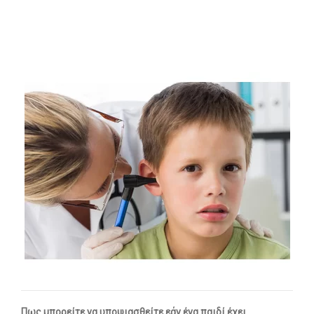
-- Επιστημονική Υπεύθυνη
-- Τα Νέα μας
-- Photo Gallery
-- Video Gallery
Διαδικασίες
-- Θεραπευτικά Υλικά & Μέθοδοι
-- Διασφάλιση Ποιότητας – Υγιεινή Χώρων
-- Ατομικά Προγράμματα
-- Κατ’οίκον Προγράμματα
-- Ομαδικά Προγράμματα
-- Προγράμματα στον Η/Υ
Πως μπορείτε να υποψιασθείτε εάν ένα παιδί έχει