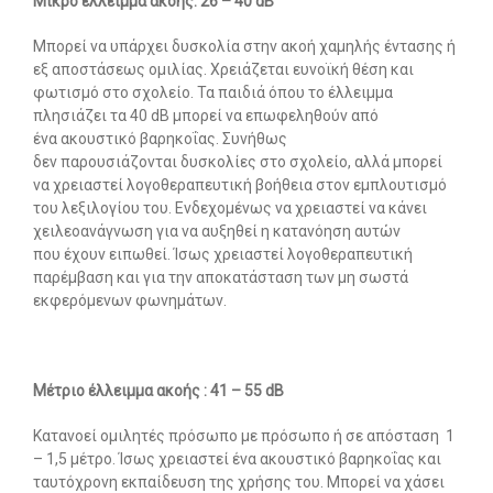
Μικρό έλλειμμα ακοής: 26 – 40 dB
Μπορεί να υπάρχει δυσκολία στην ακοή χαμηλής έντασης ή
εξ αποστάσεως ομιλίας. Χρειάζεται ευνοϊκή θέση και
φωτισμό στο σχολείο. Τα παιδιά όπου το έλλειμμα
πλησιάζει τα 40 dB μπορεί να επωφεληθούν από
ένα ακουστικό βαρηκοΐας. Συνήθως
δεν παρουσιάζονται δυσκολίες στο σχολείο, αλλά μπορεί
να χρειαστεί λογοθεραπευτική βοήθεια στον εμπλουτισμό
του λεξιλογίου του. Ενδεχομένως να χρειαστεί να κάνει
χειλεοανάγνωση για να αυξηθεί η κατανόηση αυτών
που έχουν ειπωθεί. Ίσως χρειαστεί λογοθεραπευτική
παρέμβαση και για την αποκατάσταση των μη σωστά
εκφερόμενων φωνημάτων.
Μέτριο έλλειμμα ακοής : 41 – 55 dB
Κατανοεί ομιλητές πρόσωπο με πρόσωπο ή σε απόσταση 1
– 1,5 μέτρο. Ίσως χρειαστεί ένα ακουστικό βαρηκοΐας και
ταυτόχρονη εκπαίδευση της χρήσης του. Μπορεί να χάσει