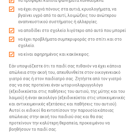
να προφέρει κάποια φωνήματα λανθασμένα.
να έχει συχνά πόνους στα αυτιά, κρυολογήματα, να
Search
βγαίνει υγρό από το αυτί, λοιμώξεις του ανώτερου
for:
αναπνευστικού συστήματος ή αλλεργίες.
SEARCH BUTTON
να αποδίδει στο σχολείο λιγότερο από αυτό που μπορεί
να έχει προβλήματα συμπεριφοράς στο σπίτι και στο
σχολείο.
να είναι αφηρημένος και κακόκεφος.
Εάν υποψιάζεστε ότι το παιδί σας πιθανόν να έχει κάποια
απώλεια στην ακοή του, απευθυνθείτε στον οικογενειακό
γιατρό σας ή στον παιδίατρό σας. Ζητήστε από τον γιατρό
σας να σας προτείνει έναν ωτορινολαρυγγολόγο
(εξειδικεύεται στις παθήσεις του αυτιού, της μύτης και του
λαιμού) ή έναν ακοολόγο (εξειδικεύεται στις υποκειμενικές
και αντικειμενικές εξετάσεις και παθήσεις του αυτιού).
Αυτοί οι ειδικοί θα εντοπίσουν την παρουσία κάποιας
απώλειας στην ακοή του παιδιού σας και θα σας
προτείνουν την καλύτερη θεραπεία, προκειμένου να
βοηθήσουν το παιδί σας.