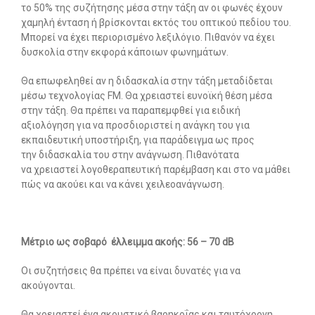
το 50% της συζήτησης μέσα στην τάξη αν οι φωνές έχουν
χαμηλή ένταση ή βρίσκονται εκτός του οπτικού πεδίου του.
Μπορεί να έχει περιορισμένο λεξιλόγιο. Πιθανόν να έχει
δυσκολία στην εκφορά κάποιων φωνημάτων.
Θα επωφεληθεί αν η διδασκαλία στην τάξη μεταδίδεται
μέσω τεχνολογίας FM. Θα χρειαστεί ευνοϊκή θέση μέσα
στην τάξη. Θα πρέπει να παραπεμφθεί για ειδική
αξιολόγηση για να προσδιοριστεί η ανάγκη του για
εκπαιδευτική υποστήριξη, για παράδειγμα ως προς
την διδασκαλία του στην ανάγνωση. Πιθανότατα
να χρειαστεί λογοθεραπευτική παρέμβαση και στο να μάθει
πώς να ακούει και να κάνει χειλεοανάγνωση.
Μέτριο ως σοβαρό έλλειμμα ακοής: 56 – 70 dB
Οι συζητήσεις θα πρέπει να είναι δυνατές για να
ακούγονται.
Θα χρειαστεί ένα ακουστικό βαρηκοΐας και ταυτόχρονη