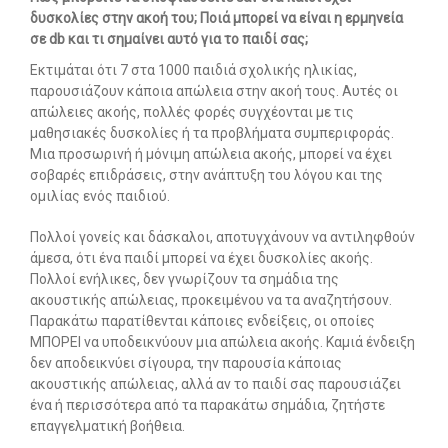
δυσκολίες στην ακοή του; Ποιά μπορεί να είναι η ερμηνεία
Οι υπηρεσίες μας
σε db και τι σημαίνει αυτό για το παιδί σας;
-- Εργοθεραπεία
Εκτιμάται ότι 7 στα 1000 παιδιά σχολικής ηλικίας,
παρουσιάζουν κάποια απώλεια στην ακοή τους. Αυτές οι
-- Λογοθεραπεία
απώλειες ακοής, πολλές φορές συγχέονται με τις
μαθησιακές δυσκολίες ή τα προβλήματα συμπεριφοράς.
-- Συμβουλευτική
Μια προσωρινή ή μόνιμη απώλεια ακοής, μπορεί να έχει
σοβαρές επιδράσεις, στην ανάπτυξη του λόγου και της
-- Ειδική Αγωγή
ομιλίας ενός παιδιού.
-- Παιδοψυχίατρος
Πολλοί γονείς και δάσκαλοι, αποτυγχάνουν να αντιληφθούν
άμεσα, ότι ένα παιδί μπορεί να έχει δυσκολίες ακοής.
-- Πρώιμη Παρέμβαση
Πολλοί ενήλικες, δεν γνωρίζουν τα σημάδια της
ακουστικής απώλειας, προκειμένου να τα αναζητήσουν.
-- Οργάνωση Μελέτης
Παρακάτω παρατίθενται κάποιες ενδείξεις, οι οποίες
ΜΠΟΡΕΙ να υποδεικνύουν μια απώλεια ακοής. Καμιά ένδειξη
-- Παρέμβαση σε Ενήλικες
δεν αποδεικνύει σίγουρα, την παρουσία κάποιας
ακουστικής απώλειας, αλλά αν το παιδί σας παρουσιάζει
Άρθρα
ένα ή περισσότερα από τα παρακάτω σημάδια, ζητήστε
επαγγελματική βοήθεια.
-- Εργοθεραπεία