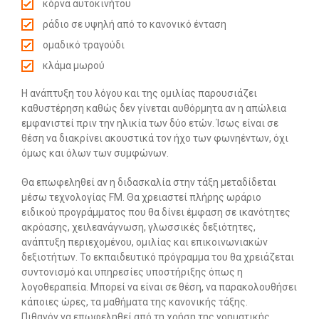
κόρνα αυτοκινήτου
ράδιο σε υψηλή από το κανονικό ένταση
ομαδικό τραγούδι
κλάμα μωρού
Η ανάπτυξη του λόγου και της ομιλίας παρουσιάζει
καθυστέρηση καθώς δεν γίνεται αυθόρμητα αν η απώλεια
εμφανιστεί πριν την ηλικία των δύο ετών. Ίσως είναι σε
θέση να διακρίνει ακουστικά τον ήχο των φωνηέντων, όχι
όμως και όλων των συμφώνων.
Θα επωφεληθεί αν η διδασκαλία στην τάξη μεταδίδεται
μέσω τεχνολογίας FM. Θα χρειαστεί πλήρης ωράριο
ειδικού προγράμματος που θα δίνει έμφαση σε ικανότητες
ακρόασης, χειλεανάγνωση, γλωσσικές δεξιότητες,
ανάπτυξη περιεχομένου, ομιλίας και επικοινωνιακών
δεξιοτήτων. Το εκπαιδευτικό πρόγραμμα του θα χρειάζεται
συντονισμό και υπηρεσίες υποστήριξης όπως η
λογοθεραπεία. Μπορεί να είναι σε θέση, να παρακολουθήσει
κάποιες ώρες, τα μαθήματα της κανονικής τάξης.
Πιθανόν να επωφεληθεί από τη χρήση της νοηματικής