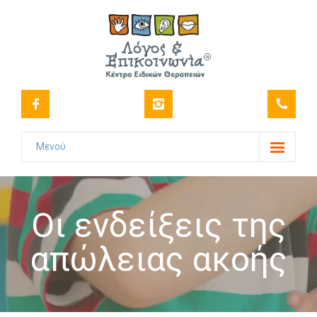
Μενού
Το Κέντρο
-- Όραμα
Οι ενδείξεις της
-- Ιστορικό
απώλειας ακοής
-- Πιστοποιήσεις
-- Στελέχωση