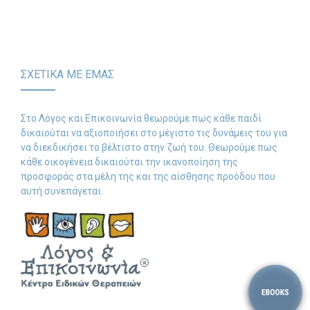
και όχι μόνο!
-- Λογοθεραπεία
-- Συμβουλευτική
ΣΧΕΤΙΚΑ ΜΕ ΕΜΑΣ
-- Ειδική Αγωγή
-- Διαταραχές
Στο Λόγος και Επικοινωνία θεωρούμε πως κάθε παιδί
δικαιούται να αξιοποιήσει στο μέγιστο τις δυνάμεις του για
Δωρεάν Υλικό
να διεκδικήσει το βέλτιστο στην ζωή του. Θεωρούμε πως
κάθε οικογένεια δικαιούται την ικανοποίηση της
-- Ασκήσεις
προσφοράς στα μέλη της και της αίσθησης προόδου που
αυτή συνεπάγεται.
-- Εκπαιδευτικές Αφίσες
-- Ebooks
-- Τεστ Ανίχνευσης
Επικοινωνία