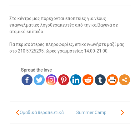
Οι υπηρεσίες μας
Στο κέντρο μας παρέχονται εποπτείες για νέους
-- Εργοθεραπεία
επαγγελματίες λογοθεραπευτές από την κα Βαγενά σε
ατομικό επίπεδο.
-- Λογοθεραπεία
Για περισσότερες πληροφορίες, επικοινωνήστε μαζί μας
-- Συμβουλευτική
στο 210 5725295, ώρες γραμματείας 14:00-21:00.
-- Ειδική Αγωγή
Spread the love
-- Παιδοψυχίατρος
-- Πρώιμη Παρέμβαση
-- Οργάνωση Μελέτης
Ομαδικά θεραπευτικά
Summer Camp
-- Παρέμβαση σε Ενήλικες
Άρθρα
προγράμματα
σχολικής ετοιμότητας
-- Εργοθεραπεία