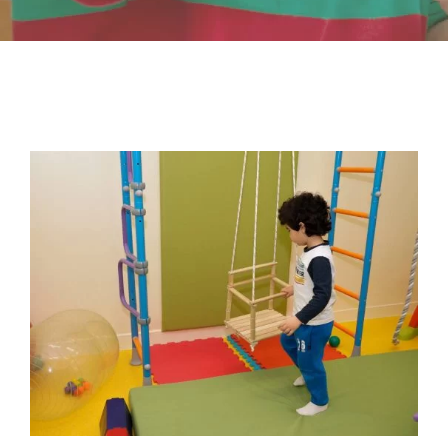
-- Επιστημονική Υπεύθυνη
-- Τα Νέα μας
-- Photo Gallery
-- Video Gallery
Διαδικασίες
-- Θεραπευτικά Υλικά & Μέθοδοι
-- Διασφάλιση Ποιότητας – Υγιεινή Χώρων
-- Ατομικά Προγράμματα
-- Κατ’οίκον Προγράμματα
-- Ομαδικά Προγράμματα
-- Προγράμματα στον Η/Υ