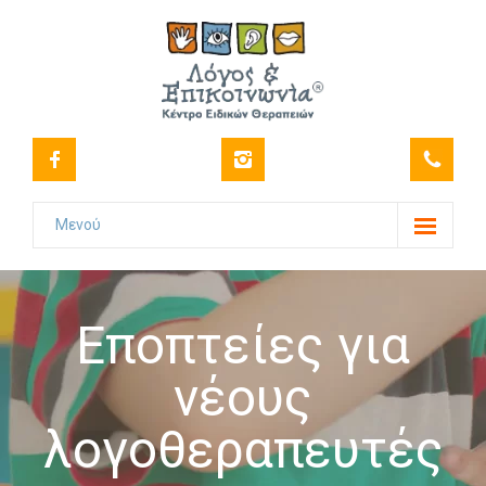
Μενού
Το Κέντρο
-- Όραμα
Εποπτείες για
-- Ιστορικό
νέους
-- Πιστοποιήσεις
λογοθεραπευτές
-- Στελέχωση