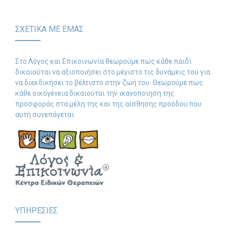
του παιδιού σας
ΣΧΕΤΙΚΑ ΜΕ ΕΜΑΣ
Στο Λόγος και Επικοινωνία θεωρούμε πως κάθε παιδί
δικαιούται να αξιοποιήσει στο μέγιστο τις δυνάμεις του για
να διεκδικήσει το βέλτιστο στην ζωή του. Θεωρούμε πως
κάθε οικογένεια δικαιούται την ικανοποίηση της
προσφοράς στα μέλη της και της αίσθησης προόδου που
αυτή συνεπάγεται.
ΥΠΗΡΕΣΙΕΣ