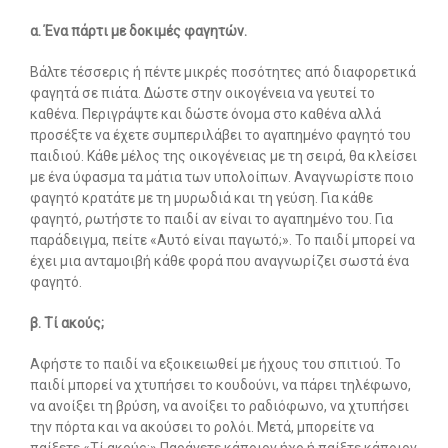
α. Ένα πάρτι με δοκιμές φαγητών.
Βάλτε τέσσερις ή πέντε μικρές ποσότητες από διαφορετικά
φαγητά σε πιάτα. Δώστε στην οικογένεια να γευτεί το
καθένα. Περιγράψτε και δώστε όνομα στο καθένα αλλά
προσέξτε να έχετε συμπεριλάβει το αγαπημένο φαγητό του
παιδιού. Κάθε μέλος της οικογένειας με τη σειρά, θα κλείσει
με ένα ύφασμα τα μάτια των υπολοίπων. Αναγνωρίστε ποιο
φαγητό κρατάτε με τη μυρωδιά και τη γεύση. Για κάθε
φαγητό, ρωτήστε το παιδί αν είναι το αγαπημένο του. Για
παράδειγμα, πείτε «Αυτό είναι παγωτό;». Το παιδί μπορεί να
έχει μια ανταμοιβή κάθε φορά που αναγνωρίζει σωστά ένα
φαγητό.
β. Τί ακούς;
Αφήστε το παιδί να εξοικειωθεί με ήχους του σπιτιού. Το
παιδί μπορεί να χτυπήσει το κουδούνι, να πάρει τηλέφωνο,
να ανοίξει τη βρύση, να ανοίξει το ραδιόφωνο, να χτυπήσει
την πόρτα και να ακούσει το ρολόι. Μετά, μπορείτε να