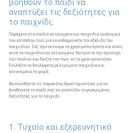
βοηθούν το παιδί να
αναπτύξει τις δεξιότητες για
το παιχνίδι;
Παρέχετε στα παιδιά αντικείμενα και παιχνίδια αναλογικά
του επιπέδου τους για να ενθαρρύνετε την εξέλιξη του
παιχνιδιού. Σας προτείνουμε να χρησιμοποιήσετε και εσείς
αυτά τα παιχνίδια και αντικείμενα. Κεντρίστε την προσοχή
του παιδιού και δείξτε του πώς να τα χρησιμοποιήσει.
Επιλέξτε να δουλέψετε με λίγα μόνο παιχνίδια και
αντικείμενα τη φορά.
Ακολουθήστε τις παρακάτω δραστηριότητες για να
βοηθήσετε το παιδί σας να αναπτύξει συγκεκριμένες
δεξιότητες για το παιχνίδι:
1. Τυχαίο και εξερευνητικό