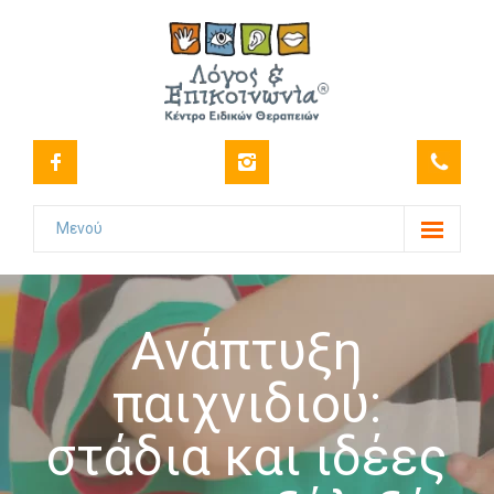
Μενού
Το Κέντρο
-- Όραμα
Ανάπτυξη
-- Ιστορικό
παιχνιδιού:
-- Πιστοποιήσεις
στάδια και ιδέες
-- Στελέχωση