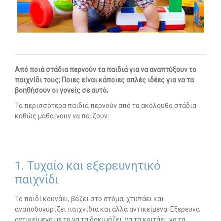
Οι υπηρεσίες μας
-- Εργοθεραπεία
-- Λογοθεραπεία
Από ποιά στάδια περνούν τα παιδιά για να αναπτύξουν το
-- Συμβουλευτική
παιχνίδι τους; Ποιες είναι κάποιες απλές ιδέες για να τα
βοηθήσουν οι γονείς σε αυτό;
-- Ειδική Αγωγή
Τα περισσότερα παιδιά περνούν από τα ακόλουθα στάδια
καθώς μαθαίνουν να παίζουν:
-- Παιδοψυχίατρος
-- Πρώιμη Παρέμβαση
-- Οργάνωση Μελέτης
1. Τυχαίο και εξερευνητικό
παιχνίδι
-- Παρέμβαση σε Ενήλικες
Το παιδί κουνάει, βάζει στο στόμα, χτυπάει και
Άρθρα
αναποδογυρίζει παιχνίδια και άλλα αντικείμενα. Εξερευνά
αντικείμενα με το να τα δοκιμάζει, να τα κοιτάει, να τα
-- Εργοθεραπεία