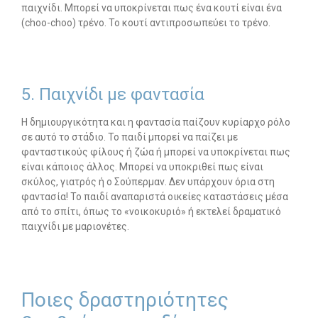
παιχνίδι. Μπορεί να υποκρίνεται πως ένα κουτί είναι ένα
(choo-choo) τρένο. Το κουτί αντιπροσωπεύει το τρένο.
5. Παιχνίδι με φαντασία
Η δημιουργικότητα και η φαντασία παίζουν κυρίαρχο ρόλο
σε αυτό το στάδιο. Το παιδί μπορεί να παίζει με
φανταστικούς φίλους ή ζώα ή μπορεί να υποκρίνεται πως
είναι κάποιος άλλος. Μπορεί να υποκριθεί πως είναι
σκύλος, γιατρός ή ο Σούπερμαν. Δεν υπάρχουν όρια στη
φαντασία! Το παιδί αναπαριστά οικείες καταστάσεις μέσα
από το σπίτι, όπως το «νοικοκυριό» ή εκτελεί δραματικό
παιχνίδι με μαριονέτες.
Ποιες δραστηριότητες