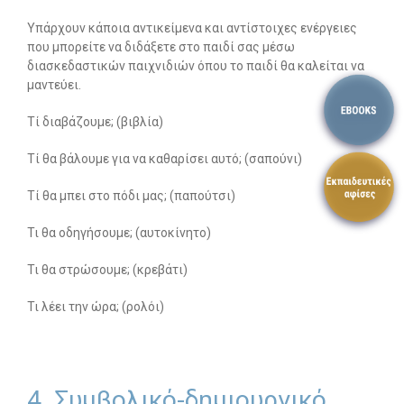
Υπάρχουν κάποια αντικείμενα και αντίστοιχες ενέργειες
που μπορείτε να διδάξετε στο παιδί σας μέσω
διασκεδαστικών παιχνιδιών όπου το παιδί θα καλείται να
μαντεύει.
Τί διαβάζουμε; (βιβλία)
Tί θα βάλουμε για να καθαρίσει αυτό; (σαπούνι)
Τί θα μπει στο πόδι μας; (παπούτσι)
Τι θα οδηγήσουμε; (αυτοκίνητο)
Τι θα στρώσουμε; (κρεβάτι)
Τι λέει την ώρα; (ρολόι)
4. Συμβολικό-δημιουργικό