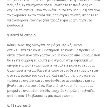
παίξετε «Τί ακούς;» Παράγετε κάποιον ήχο ή παίξτε κάποιον
που, ήδη, έχετε ηχογραφήσει. Ρωτήστε το παιδί σας να
αγγίξει το αντικείμενο που κάνει αυτό τον θόρυβο ή απλά να
το ονομάσει. Αν το παιδί σας απαντήσει σωστά, αφήστε το
να αναπαράγει τον ήχο (για παράδειγμα να χτυπήσει το
κουδούνι).
γ. Κουτί Μυστηρίου
Κάθε μέλος της οικογένειας βάζει μερικά, μικρά
αντικείμενα στο κουτί μυστηρίου. Το κουτί θα πρέπει να
είναι φτιαγμένο από χαρτόνι και η κορυφή από ύφασμα που
θα έχετε συρράψει. Κόψτε μια σχισμή στην υφασμάτινη
επιφάνεια, ώστε να μπορείτε να βάλετε μέσα το χέρι σας.
Θα μπορείτε να αισθανθείτε αλλά όχι να δείτε τί βρίσκεται
στο εσωτερικό του κουτιού. Κάθε μέλος της οικογένειας
πρέπει να αγγίξει και να αισθανθεί τα αντικείμενα και να
βγάλει τα δικά του μόνο, έξω από το κουτί. Το παιδί σας
μπορεί να ονομάζει το κάθε παιχνίδι και μόλις το βγάζει
από το κουτί θα βλέπει αν μάντεψε σωστά.
δ. Τί είναι αυτό;