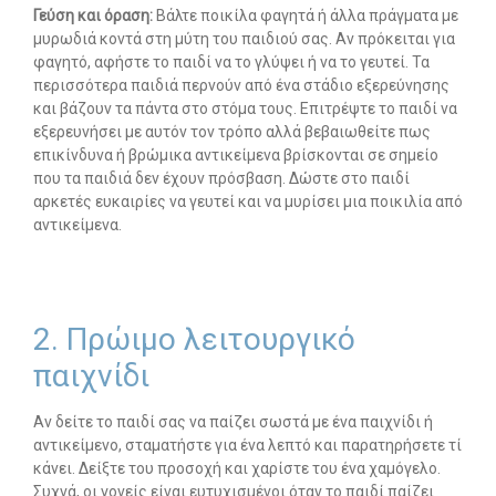
Γεύση και όραση:
Βάλτε ποικίλα φαγητά ή άλλα πράγματα με
μυρωδιά κοντά στη μύτη του παιδιού σας. Αν πρόκειται για
φαγητό, αφήστε το παιδί να το γλύψει ή να το γευτεί. Τα
περισσότερα παιδιά περνούν από ένα στάδιο εξερεύνησης
και βάζουν τα πάντα στο στόμα τους. Επιτρέψτε το παιδί να
εξερευνήσει με αυτόν τον τρόπο αλλά βεβαιωθείτε πως
επικίνδυνα ή βρώμικα αντικείμενα βρίσκονται σε σημείο
που τα παιδιά δεν έχουν πρόσβαση. Δώστε στο παιδί
αρκετές ευκαιρίες να γευτεί και να μυρίσει μια ποικιλία από
αντικείμενα.
2. Πρώιμο λειτουργικό
παιχνίδι
Αν δείτε το παιδί σας να παίζει σωστά με ένα παιχνίδι ή
αντικείμενο, σταματήστε για ένα λεπτό και παρατηρήσετε τί
κάνει. Δείξτε του προσοχή και χαρίστε του ένα χαμόγελο.
Συχνά, οι γονείς είναι ευτυχισμένοι όταν το παιδί παίζει