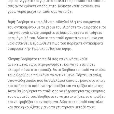
μεριές. Αγγίξτε και γυρίστε απαλά το πρόσωπο του παιδιού
σας αν το κρίνετε απαραίτητο. Κινήστε κάθε αντικείμενο
γύρω γύρω μέχρι το παιδί σας να το δει.
Αφή:
Βοηθήστε το παιδί να αισθανθεί όλη την επιφάνεια
του αντικειμένου με τα χέρια του. Αφήστε το να κρατήσει το
παιχνίδι ενώ εσείς μπορείτε να δοκιμάσετε να το τρίψετε
στα μάγουλά του. Δώστε στο παιδί αρκετά αντικείμενα για
να αισθανθεί. Βεβαιωθείτε πως του παρέχετε αντικείμενα
διαφορετικής θερμοκρασίας και υφής.
Κίνηση:
Βοηθήστε το παιδί σας να κουνήσει κάθε
αντικείμενο, να το στριφογυρίσει, και να το χτυπήσει
ελαφρά πάνω στο τραπέζι. Αυτό βοηθάει το παιδί να ακούει
τους θορύβους που κάνει το αντικείμενο. Πάρτε μια απλή,
σπογγώδη μπάλα που δε θα βλάψει κάποιον μέσα στο σπίτι
και αφήστε το παιδί να την πετάξει και να τρέξει πίσω της.
Αυτό θα βοηθήσει το παιδί σας να εξερευνήσει τις κινήσεις
του σώματός του. Βοηθήστε το να μετακινήσει, να σπρώξει
και να τραβήξει τα αντικείμενα. Δώστε στο παιδί κουτάλια
και σκεύη κουζίνας για να τα χτυπήσουν μεταξύ τους.