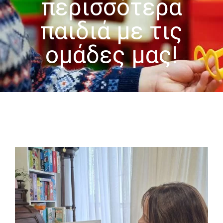
περισσότερα
-- Επιστημονική Υπεύθυνη
παιδιά με τις
-- Τα Νέα μας
ομάδες μας!
-- Photo Gallery
-- Video Gallery
Διαδικασίες
-- Θεραπευτικά Υλικά & Μέθοδοι
-- Διασφάλιση Ποιότητας – Υγιεινή Χώρων
-- Ατομικά Προγράμματα
-- Κατ’οίκον Προγράμματα
-- Ομαδικά Προγράμματα
-- Προγράμματα στον Η/Υ