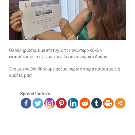
Οι υπηρεσίες μας
-- Εργοθεραπεία
-- Λογοθεραπεία
-- Συμβουλευτική
Ολοκληρώσαμε με επιτυχία τον ανώτερο κύκλο
εκπαίδευσης στο Γνωσιακό Συμπεριφορικό Δράμα.
-- Ειδική Αγωγή
Έτοιμοι να βοηθήσουμε ακόμα περισσότερα παιδιά με τις
-- Παιδοψυχίατρος
ομάδες μας!
-- Πρώιμη Παρέμβαση
Spread the love
-- Οργάνωση Μελέτης
-- Παρέμβαση σε Ενήλικες
Άρθρα
-- Εργοθεραπεία