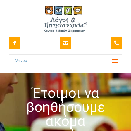
Μενού
Το Κέντρο
-- Όραμα
Έτοιμοι να
-- Ιστορικό
βοηθήσουμε
-- Πιστοποιήσεις
ακόμα
-- Στελέχωση