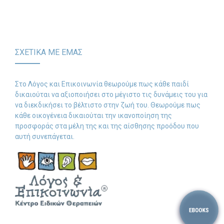
-- Λογοθεραπεία
-- Συμβουλευτική
ΣΧΕΤΙΚΑ ΜΕ ΕΜΑΣ
-- Ειδική Αγωγή
-- Διαταραχές
Στο Λόγος και Επικοινωνία θεωρούμε πως κάθε παιδί
δικαιούται να αξιοποιήσει στο μέγιστο τις δυνάμεις του για
Δωρεάν Υλικό
να διεκδικήσει το βέλτιστο στην ζωή του. Θεωρούμε πως
κάθε οικογένεια δικαιούται την ικανοποίηση της
-- Ασκήσεις
προσφοράς στα μέλη της και της αίσθησης προόδου που
αυτή συνεπάγεται.
-- Εκπαιδευτικές Αφίσες
-- Ebooks
-- Τεστ Ανίχνευσης
Επικοινωνία